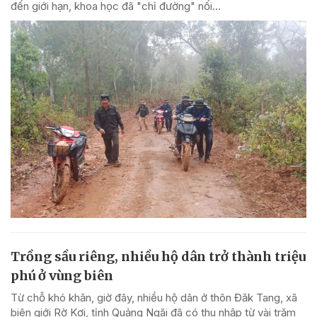
đến giới hạn, khoa học đã "chỉ đường" nối...
Trồng sầu riêng, nhiều hộ dân trở thành triệu
phú ở vùng biên
Từ chỗ khó khăn, giờ đây, nhiều hộ dân ở thôn Đăk Tang, xã
biên giới Rờ Kơi, tỉnh Quảng Ngãi đã có thu nhập từ vài trăm