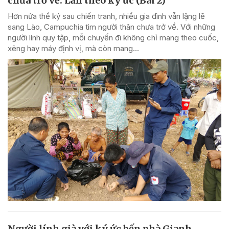
chưa trở về: Lần theo ký ức (Bài 2)
Hơn nửa thế kỷ sau chiến tranh, nhiều gia đình vẫn lặng lẽ
sang Lào, Campuchia tìm người thân chưa trở về. Với những
người lính quy tập, mỗi chuyến đi không chỉ mang theo cuốc,
xẻng hay máy định vị, mà còn mang...
Người lính già với ký ức bến phà Gianh