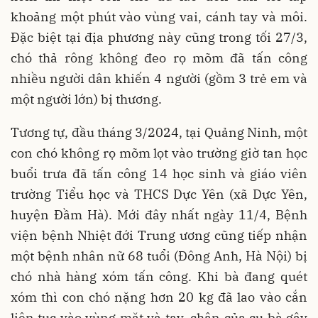
khoảng một phút vào vùng vai, cánh tay và môi.
Đặc biệt tại địa phương này cũng trong tối 27/3,
chó thả rông không đeo rọ mõm đã tấn công
nhiều người dân khiến 4 người (gồm 3 trẻ em và
một người lớn) bị thương.
Tương tự, đầu tháng 3/2024, tại Quảng Ninh, một
con chó không rọ mõm lọt vào trường giờ tan học
buổi trưa đã tấn công 14 học sinh và giáo viên
trường Tiểu học và THCS Dực Yên (xã Dực Yên,
huyện Đầm Hà). Mới đây nhất ngày 11/4, Bệnh
viện bệnh Nhiệt đới Trung ương cũng tiếp nhận
một bệnh nhân nữ 68 tuổi (Đông Anh, Hà Nội) bị
chó nhà hàng xóm tấn công. Khi bà đang quét
xóm thì con chó nặng hơn 20 kg đã lao vào cắn
liên tục vào vùng mặt và tay, chân của cụ bà gây