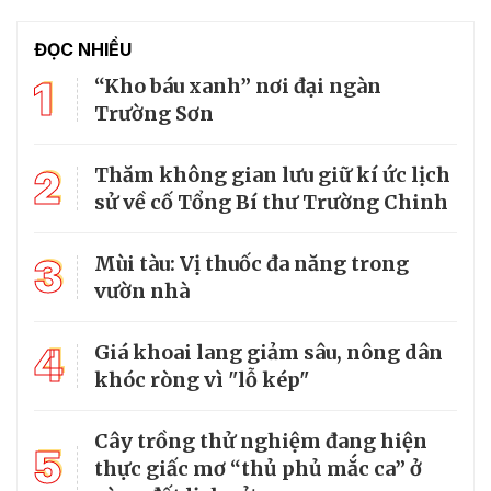
ĐỌC NHIỀU
1
“Kho báu xanh” nơi đại ngàn
Trường Sơn
2
Thăm không gian lưu giữ kí ức lịch
sử về cố Tổng Bí thư Trường Chinh
3
Mùi tàu: Vị thuốc đa năng trong
vườn nhà
4
Giá khoai lang giảm sâu, nông dân
khóc ròng vì "lỗ kép"
Cây trồng thử nghiệm đang hiện
5
thực giấc mơ “thủ phủ mắc ca” ở