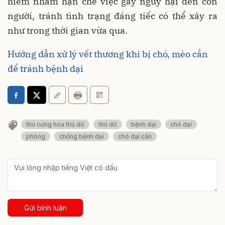
hiểm nhằm hạn chế việc gây nguy hại đến con
người, tránh tình trạng đáng tiếc có thể xảy ra
như trong thời gian vừa qua.
Hướng dẫn xử lý vết thương khi bị chó, mèo cắn
để tránh bệnh dại
thú cưng hóa thú dữ
thú dữ
bệnh dại
chó dại
phòng
chống bệnh dại
chó dại cắn
Gửi bình luận