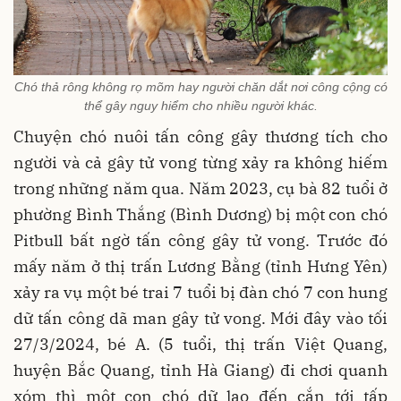
Chó thả rông không rọ mõm hay người chăn dắt nơi công cộng có
thể gây nguy hiểm cho nhiều người khác.
Chuyện chó nuôi tấn công gây thương tích cho
người và cả gây tử vong từng xảy ra không hiếm
trong những năm qua. Năm 2023, cụ bà 82 tuổi ở
phường Bình Thắng (Bình Dương) bị một con chó
Pitbull bất ngờ tấn công gây tử vong. Trước đó
mấy năm ở thị trấn Lương Bằng (tỉnh Hưng Yên)
xảy ra vụ một bé trai 7 tuổi bị đàn chó 7 con hung
dữ tấn công dã man gây tử vong. Mới đây vào tối
27/3/2024, bé A. (5 tuổi, thị trấn Việt Quang,
huyện Bắc Quang, tỉnh Hà Giang) đi chơi quanh
xóm thì một con chó dữ lao đến cắn tới tấp