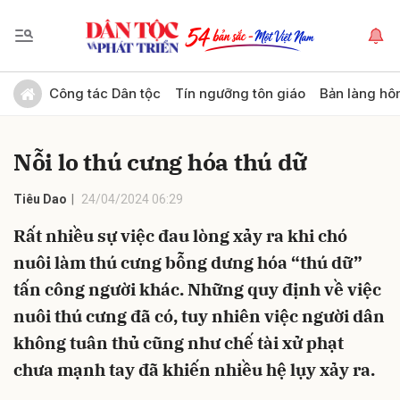
Gửi bình luận
Công tác Dân tộc
Tín ngưỡng tôn giáo
Bản làng hô
Nỗi lo thú cưng hóa thú dữ
Tiêu Dao
24/04/2024 06:29
Rất nhiều sự việc đau lòng xảy ra khi chó
nuôi làm thú cưng bỗng dưng hóa “thú dữ”
Hủy
Gửi
tấn công người khác. Những quy định về việc
nuôi thú cưng đã có, tuy nhiên việc người dân
không tuân thủ cũng như chế tài xử phạt
chưa mạnh tay đã khiến nhiều hệ lụy xảy ra.