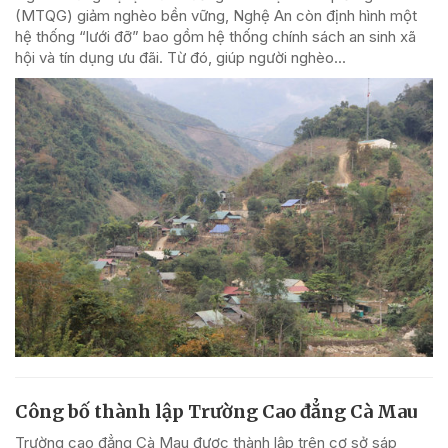
(MTQG) giảm nghèo bền vững, Nghệ An còn định hình một
hệ thống “lưới đỡ” bao gồm hệ thống chính sách an sinh xã
hội và tín dụng ưu đãi. Từ đó, giúp người nghèo...
Công bố thành lập Trường Cao đẳng Cà Mau
Trường cao đẳng Cà Mau được thành lập trên cơ sở sáp