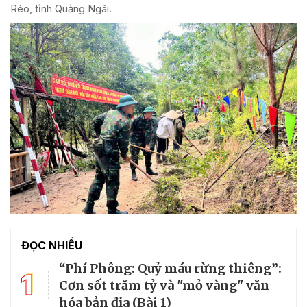
Réo, tỉnh Quảng Ngãi.
ĐỌC NHIỀU
“Phí Phông: Quỷ máu rừng thiêng”:
1
Cơn sốt trăm tỷ và "mỏ vàng" văn
hóa bản địa (Bài 1)