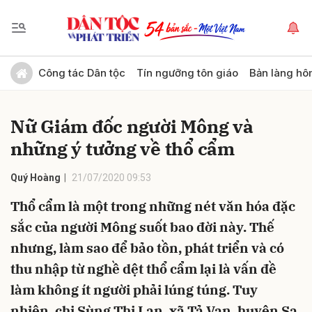
Gửi bình luận
Công tác Dân tộc
Tín ngưỡng tôn giáo
Bản làng hô
Nữ Giám đốc người Mông và
những ý tưởng về thổ cẩm
Quý Hoàng
21/07/2020 09:53
Thổ cẩm là một trong những nét văn hóa đặc
Hủy
Gửi
sắc của người Mông suốt bao đời này. Thế
nhưng, làm sao để bảo tồn, phát triển và có
thu nhập từ nghề dệt thổ cẩm lại là vấn đề
làm không ít người phải lúng túng. Tuy
nhiên, chị Sùng Thị Lan, xã Tả Van, huyện Sa