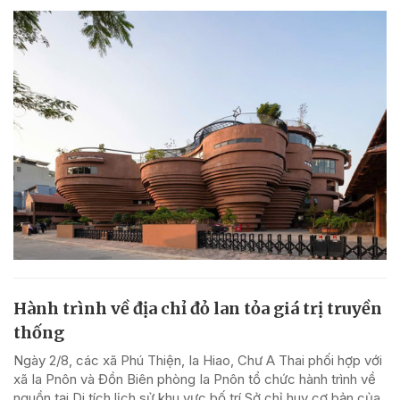
Hành trình về địa chỉ đỏ lan tỏa giá trị truyền
thống
Ngày 2/8, các xã Phú Thiện, Ia Hiao, Chư A Thai phối hợp với
xã Ia Pnôn và Đồn Biên phòng Ia Pnôn tổ chức hành trình về
nguồn tại Di tích lịch sử khu vực bố trí Sở chỉ huy cơ bản của