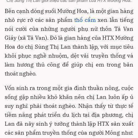
Chị Sùng Thị Lan giới thiệu các sản phẩm của HTX Mường Hoa.
Bên cạnh dòng suối Mường Hoa, là một gian hàng
nhỏ rực rỡ các sản phẩm
thổ cẩm
xen lẫn tiếng
nói cười của những người phụ nữ thôn Tả Van
Giáy (xã Tả Van). Đó là gian hàng của HTX Mường
Hoa do chị Sùng Thị Lan thành lập, với mục tiêu
khôi phục nghề nhuộm, dệt vải truyền thống và
làm hương thủ công để giúp chị em trong bản
thoát nghèo.
Vốn sinh ra trong một gia đình thuần nông, cuộc
sống gặp nhiều khó khăn nên chị Lan luôn ấp ủ
suy nghĩ phải thoát nghèo. Nhận thấy từ thực tế
tiềm năng phát triển du lịch tại địa phương, chị
Lan đã nảy sinh ý tưởng thành lập HTX sản xuất
các sản phẩm truyền thống của người Mông như: