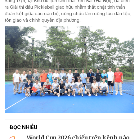
Sáng 17/5, tại Khu du lịch sinh thái Yên Bài (Hà Nội), đã diễn
ra Giải thi đấu Pickleball giao hữu nhằm thắt chặt tinh thần
đoàn kết giữa các cán bộ, công chức làm công tác dân tộc,
tôn giáo và chính quyền địa phương.
ĐỌC NHIỀU
World Cup 2026 chiếu trên kênh nào