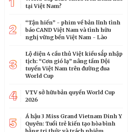
1
tại Việt Nam?
“Tận hiến” - phim về bản lĩnh tình
2
báo CAND Việt Nam và tình hữu
nghị vững bền Việt Nam - Lào
Lộ diện 4 cầu thủ Việt kiều sắp nhập
3
tịch: “Cơn gió lạ” nâng tầm Đội
tuyển Việt Nam trên đường đua
World Cup
4
VTV sở hữu bản quyền World Cup
2026
Á hậu 3 Miss Grand Vietnam Đinh Y
5
Quyên: Tuổi trẻ kiến tạo hòa bình
bằng tri thức và trách nhiệm