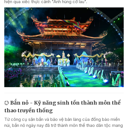
hiện qua xiếc thực cảnh "Anh hùng cờ lau".
Bắn nỏ - Kỹ năng sinh tồn thành môn thể
thao truyền thống
Từ công cụ săn bắn và bảo vệ bản làng của đồng bào miền
núi, bắn nỏ ngày nay đã trở thành môn thể thao dân tộc mang