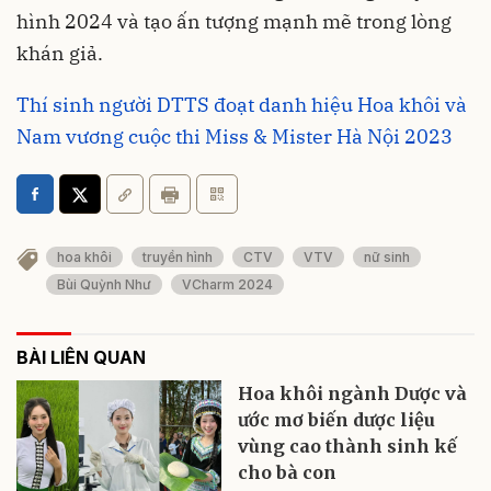
hình 2024 và tạo ấn tượng mạnh mẽ trong lòng
khán giả.
Thí sinh người DTTS đoạt danh hiệu Hoa khôi và
Nam vương cuộc thi Miss & Mister Hà Nội 2023
hoa khôi
truyền hình
CTV
VTV
nữ sinh
Bùi Quỳnh Như
VCharm 2024
BÀI LIÊN QUAN
Hoa khôi ngành Dược và
ước mơ biến dược liệu
vùng cao thành sinh kế
cho bà con