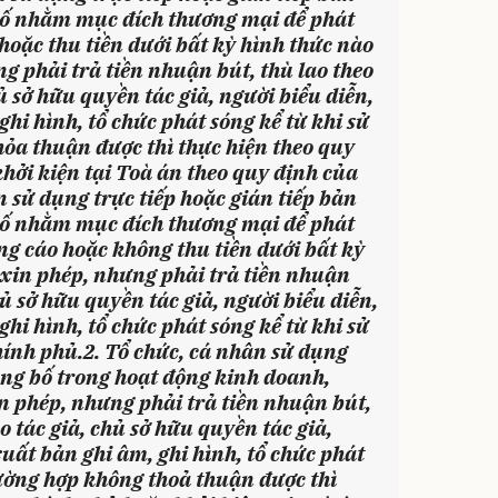
 bố nhằm mục đích thương mại để phát
 hoặc thu tiền dưới bất kỳ hình thức nào
g phải trả tiền nhuận bút, thù lao theo
ủ sở hữu quyền tác giả, người biểu diễn,
hi hình, tổ chức phát sóng kể từ khi sử
ỏa thuận được thì thực hiện theo quy
hởi kiện tại Toà án theo quy định của
 sử dụng trực tiếp hoặc gián tiếp bản
 bố nhằm mục đích thương mại để phát
ng cáo hoặc không thu tiền dưới bất kỳ
xin phép, nhưng phải trả tiền nhuận
hủ sở hữu quyền tác giả, người biểu diễn,
hi hình, tổ chức phát sóng kể từ khi sử
hính phủ.
2. Tổ chức, cá nhân sử dụng
ông bố trong hoạt động kinh doanh,
 phép, nhưng phải trả tiền nhuận bút,
o tác giả, chủ sở hữu quyền tác giả,
uất bản ghi âm, ghi hình, tổ chức phát
rường hợp không thoả thuận được thì