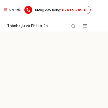
Đường dây nóng:
02437674981
Mới nhất
Thành tựu và Phát triển
ửi