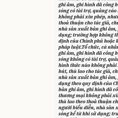
ghi âm, ghi hình đã công
sóng có tài trợ, quảng cáo
không phải xin phép, nhưn
thoả thuận cho tác giả, ch
nhà sản xuất bản ghi âm, g
dụng; trường hợp không th
định của Chính phủ hoặc k
pháp luật.
Tổ chức, cá nhân
ghi âm, ghi hình đã công
sóng không có tài trợ, quả
hình thức nào không phải 
bút, thù lao cho tác giả, c
nhà sản xuất bản ghi âm, g
dụng theo quy định của C
bản ghi âm, ghi hình đã c
thương mại không phải xin
thù lao theo thoả thuận ch
người biểu diễn, nhà sản x
sóng kể từ khi sử dụng; t