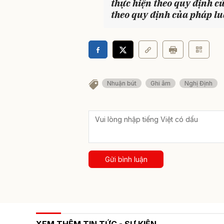
thực hiện theo quy định c
theo quy định của pháp lu
Nhuận bút
Ghi âm
Nghị Định
Gửi bình luận