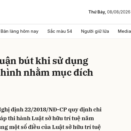
Thứ Bảy,
08/08/2026
bình luận
Bản làng hôm nay
Sắc màu 54
Người giữ lửa
Media
huận bút khi sử dụng
i hình nhằm mục đích
Hủy
G
ghị định 22/2018/NĐ-CP quy định chi
háp thi hành Luật sở hữu trí tuệ năm
ung một số điều của Luật sở hữu trí tuệ