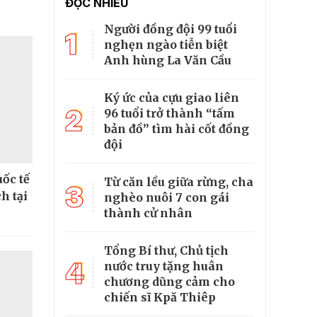
ĐỌC NHIỀU
Người đồng đội 99 tuổi
1
nghẹn ngào tiễn biệt
Anh hùng La Văn Cầu
Ký ức của cựu giao liên
2
96 tuổi trở thành “tấm
bản đồ” tìm hài cốt đồng
đội
ốc tế
Từ căn lều giữa rừng, cha
3
h tại
nghèo nuôi 7 con gái
thành cử nhân
Tổng Bí thư, Chủ tịch
4
nước truy tặng huân
chương dũng cảm cho
chiến sĩ Kpă Thiêp