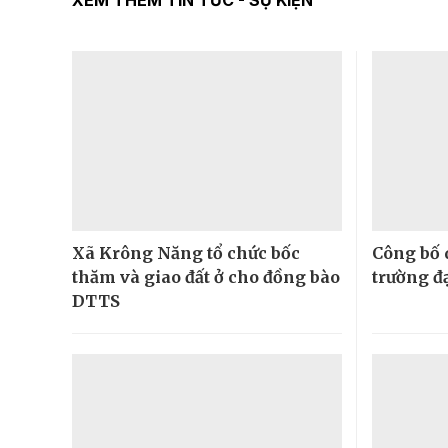
XEM THÊM TIN TỨC - SỰ KIỆN
Xã Krông Năng tổ chức bốc
Công bố 
thăm và giao đất ở cho đồng bào
trường đ
DTTS