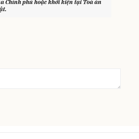
ủa Chính phủ hoặc khởi kiện tại Toà án
ật.