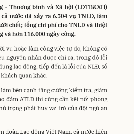
g - Thương binh và Xã hội (LĐTB&XH)
, cả nước đã xảy ra 6.504 vụ TNLĐ, làm
ười chết; tổng chi phí cho TNLĐ và thiệt
ồng và hơn 116.000 ngày công.
ời vụ hoặc làm công việc tự do, không có
u nguyên nhân được chỉ ra, trong đó lỗi
ụng lao động, tiếp đến là lỗi của NLĐ, số
n khách quan khác.
n làm bên cạnh tăng cường kiểm tra, giám
bảo đảm ATLĐ thì cũng cần kết nối phòng
ú trọng phát huy vai trò của đội ngũ an
ên đoàn Lao động Việt Nam, cả nước hiện