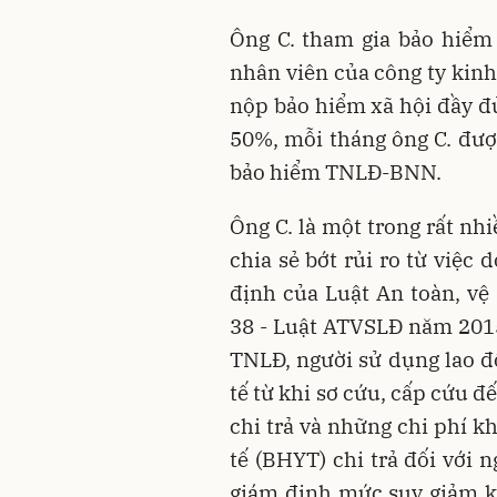
Ông C. tham gia bảo hiểm
nhân viên của công ty kinh
nộp bảo hiểm xã hội đầy đủ
50%, mỗi tháng ông C. đượ
bảo hiểm TNLĐ-BNN.
Ông C. là một trong rất nh
chia sẻ bớt rủi ro từ việ
định của Luật An toàn, vệ
38 - Luật ATVSLĐ năm 2015 
TNLĐ, người sử dụng lao đ
tế từ khi sơ cứu, cấp cứu đ
chi trả và những chi phí 
tế (BHYT) chi trả đối với
giám định mức suy giảm k