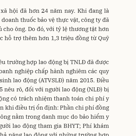
 xã hội đã hơn 24 năm nay. Khi đang là
 doanh thuốc bảo vệ thực vật, công ty đã
 cho ông. Do đó, với tỷ lệ thương tật hơn
c hỗ trợ thêm hơn 1,3 triệu đồng từ Quỹ
iều trường hợp lao động bị TNLĐ đã được
c doanh nghiệp chấp hành nghiêm các quy
 sinh lao động (ATVSLĐ) năm 2015. Điều
nêu rõ, đối với người lao động (NLĐ) bị
ộng có trách nhiệm thanh toán chi phí y
ến khi điều trị ổn định: Phần chi phí đồng
không nằm trong danh mục do bảo hiểm y
 người lao động tham gia BHYT; Phí khám
hả năng lao động với những trường hợp