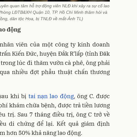
yên quan tâm hỗ trợ động viên NLĐ khi xảy ra sự cố lao
 Phòng LĐTB&XH Quận 10, TP. Hồ Chí Minh thăm hỏi và
Hồng, dân tộc Hoa, bị TNLĐ về mắt-Ảnh TL)
lao động
, nhân viên của một công ty kinh doanh
 trấn Kiến Đức, huyện Đắk R’lấp (tỉnh Đăk
trong lúc đi thăm vườn cà phê, ông phải
i qua nhiều đợt phẫu thuật chấn thương
sau khi bị
tai nạn lao động
, ông C. được
i phí khám chữa bệnh, được trả tiền lương
u trị. Sau 7 tháng điều trị, ông C trở về
ều di chứng để lại. Kết quả giám định
giảm hơn 50% khả năng lao động.