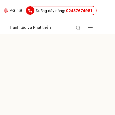
Đường dây nóng:
02437674981
Mới nhất
Thành tựu và Phát triển
ửi