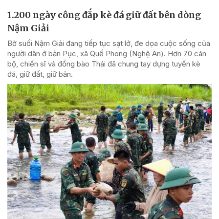
1.200 ngày công đắp kè đá giữ đất bên dòng
Nậm Giải
Bờ suối Nậm Giải đang tiếp tục sạt lở, đe dọa cuộc sống của
người dân ở bản Pục, xã Quế Phong (Nghệ An). Hơn 70 cán
bộ, chiến sĩ và đồng bào Thái đã chung tay dựng tuyến kè
đá, giữ đất, giữ bản.