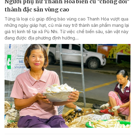
Người phụ nữ Thanh Hóa biến củ "chống đói"
thành đặc sản vùng cao
Từng là loại củ giúp đồng bào vùng cao Thanh Hóa vượt qua
những ngày giáp hạt, củ mài nay trở thành sản phẩm mang lại
giá trị kinh tế tại xã Pù Nhi. Từ việc chế biến sâu, sản vật này
đang được địa phương định hướng...