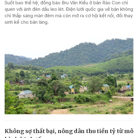
Suốt bao thế hệ, đồng bào Bru Vân Kiều ở bản Rào Con chỉ
quen với ánh đèn dầu leo lét. Điện lưới quốc gia về bản không
chỉ thắp sáng màn đêm mà còn mở ra cơ hội kết nối, đổi thay
sinh kế cho bản làng.
Không sợ thất bại, nông dân thu tiền tỷ từ mô