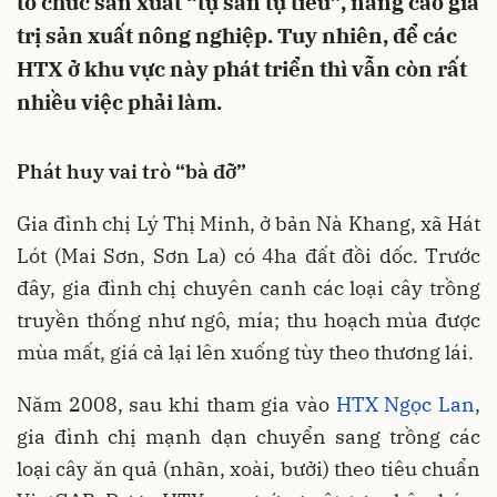
tổ chức sản xuất “tự sản tự tiêu”, nâng cao giá
trị sản xuất nông nghiệp. Tuy nhiên, để các
HTX ở khu vực này phát triển thì vẫn còn rất
nhiều việc phải làm.
Phát huy vai trò “bà đỡ”
Gia đình chị Lý Thị Minh, ở bản Nà Khang, xã Hát
Lót (Mai Sơn, Sơn La) có 4ha đất đồi dốc. Trước
đây, gia đình chị chuyên canh các loại cây trồng
truyền thống như ngô, mía; thu hoạch mùa được
mùa mất, giá cả lại lên xuống tùy theo thương lái.
Năm 2008, sau khi tham gia vào
HTX Ngọc Lan
,
gia đình chị mạnh dạn chuyển sang trồng các
loại cây ăn quả (nhãn, xoài, bưởi) theo tiêu chuẩn