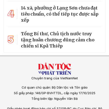
14 xã, phường ở Lạng Sơn chưa đạt
4
tiêu chuẩn, có thể tiếp tục được sắp
xếp
Tổng Bí thư, Chủ tịch nước truy
5
tặng huân chương dũng cảm cho
chiến sĩ Kpă Thiêp
Chuyên trang của VietNamNet
Cơ quan chủ quản: Bộ Dân tộc và Tôn giáo
Số giấy phép: 146/GP-BVHTTDL, cấp ngày 17/10/2025
Tổng biên tập: Nguyễn Văn Bá
Giấy phép hoạt động báo chí số 57/GP-BC do Cục Báo chí, Bộ