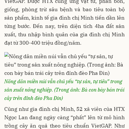
VietGAP. Được HTX cung ứng vật tư, phân bón,
giống, phòng trừ sâu bệnh và bao tiêu toàn bộ
sản phẩm, kinh tế gia đình chị Minh tiến dần lên
từng bước. Đến nay, trên diện tích 4ha đất sản
xuất, thu nhập bình quân của gia đình chị Minh
đạt từ 300-400 triệu đồng/năm.
Nông dân miền núi vẫn chủ yếu “tự sản, tự tiêu” trong
sản xuất nông nghiệp.
(Trong ảnh: Bà con bày bán trái
cây trên đỉnh đèo Pha Đin)
Cũng như gia đình chị Minh, 52 xã viên của HTX
Ngọc Lan đang ngày càng “phất” lên từ mô hình
trồng cây ăn quả theo tiêu chuẩn VietGAP. Như