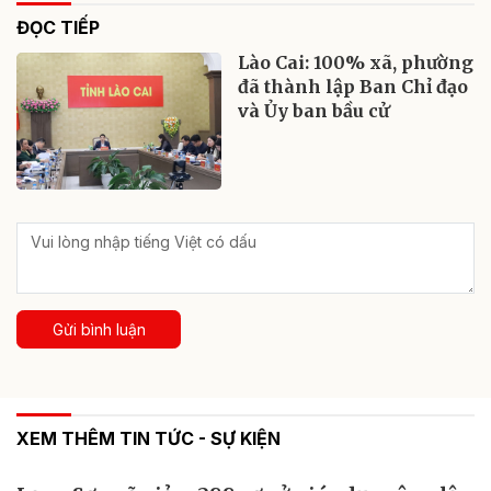
ĐỌC TIẾP
Lào Cai: 100% xã, phường
đã thành lập Ban Chỉ đạo
và Ủy ban bầu cử
Gửi bình luận
XEM THÊM TIN TỨC - SỰ KIỆN