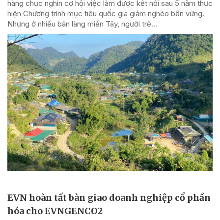
hàng chục nghìn cơ hội việc làm được kết nối sau 5 năm thực
hiện Chương trình mục tiêu quốc gia giảm nghèo bền vững.
Nhưng ở nhiều bản làng miền Tây, người trẻ...
EVN hoàn tất bàn giao doanh nghiệp cổ phần
hóa cho EVNGENCO2