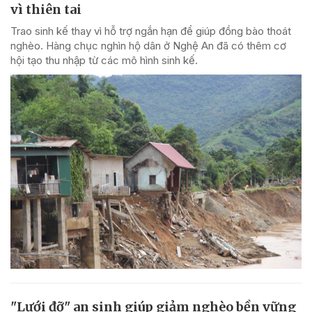
vì thiên tai
Trao sinh kế thay vì hỗ trợ ngắn hạn để giúp đồng bào thoát
nghèo. Hàng chục nghìn hộ dân ở Nghệ An đã có thêm cơ
hội tạo thu nhập từ các mô hình sinh kế.
"Lưới đỡ" an sinh giúp giảm nghèo bền vững