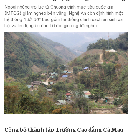
Ngoài những trợ lực từ Chương trình mục tiêu quốc gia
(MTQG) giảm nghèo bền vững, Nghệ An còn định hình một
hệ thống “lưới đỡ” bao gồm hệ thống chính sách an sinh xã
hội và tín dụng ưu đãi. Từ đó, giúp người nghèo...
Công bố thành lập Trường Cao đẳng Cà Mau