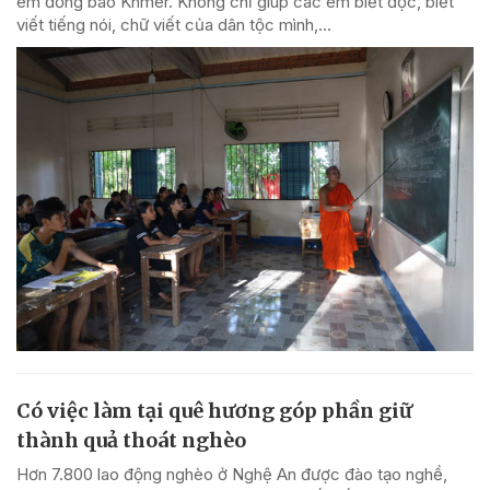
em đồng bào Khmer. Không chỉ giúp các em biết đọc, biết
viết tiếng nói, chữ viết của dân tộc mình,...
Có việc làm tại quê hương góp phần giữ
thành quả thoát nghèo
Hơn 7.800 lao động nghèo ở Nghệ An được đào tạo nghề,