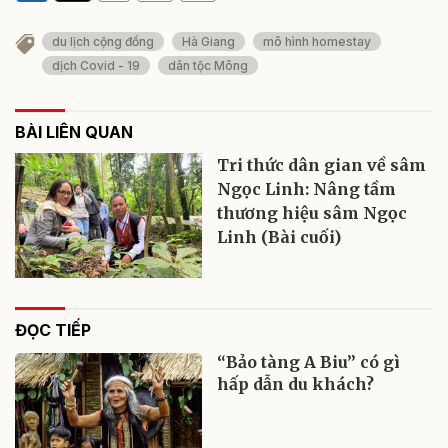
du lịch cộng đồng
Hà Giang
mô hình homestay
dịch Covid - 19
dân tộc Mông
BÀI LIÊN QUAN
Tri thức dân gian về sâm
Ngọc Linh: Nâng tầm
thương hiệu sâm Ngọc
Linh (Bài cuối)
ĐỌC TIẾP
“Bảo tàng A Biu” có gì
hấp dẫn du khách?