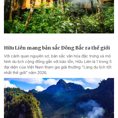
Hữu Liên mang bản sắc Đông Bắc ra thế giới
Với cảnh quan nguyên sơ, bản sắc văn hóa đặc trưng và mô
hình du lịch cộng đồng gắn với bảo tồn, Hữu Liên là 1 trong 5
đại diện của Việt Nam tham gia giải thưởng “Làng du lịch tốt
nhất thế giới” năm 2026.