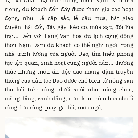
Tại xã Quản Bạ nói chung, thôn Nặm Đăm nói
riêng, du khách đến đây được tham gia các hoạt
động, như: Lễ cấp sắc, lễ cầu mùa, hát giao
duyên, hát đối, đẩy gậy, kéo co, múa sạp, đốt lửa
trại... Đến với Làng Văn hóa du lịch cộng đồng
thôn Nặm Đăm du khách có thể nghỉ ngơi trong
nhà trình tường của người Dao, tìm hiểu phong
tục tập quán, sinh hoạt cùng người dân... thưởng
thức những món ăn độc đáo mang đậm truyền
thống của dân tộc Dao được chế biến từ nông sản
thu hái trên rừng, dưới suối như măng chua,
măng đắng, canh đắng, cơm lam, nộm hoa chuối
rừng, lợn rừng quay, gà đồi, rượu ngô,...