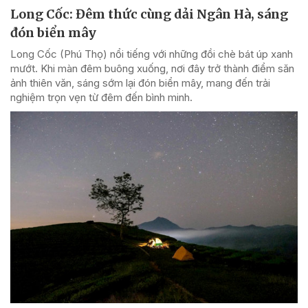
Long Cốc: Đêm thức cùng dải Ngân Hà, sáng
đón biển mây
Long Cốc (Phú Thọ) nổi tiếng với những đồi chè bát úp xanh
mướt. Khi màn đêm buông xuống, nơi đây trở thành điểm săn
ảnh thiên văn, sáng sớm lại đón biển mây, mang đến trải
nghiệm trọn vẹn từ đêm đến bình minh.