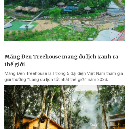
Măng Đen Treehouse mang du lịch xanh ra
thế giới
Măng Đen Treehouse là 1 trong 5 đại diện Việt Nam tham gia
giải thưởng “Làng du lịch tốt nhất thế giới” năm 2026.