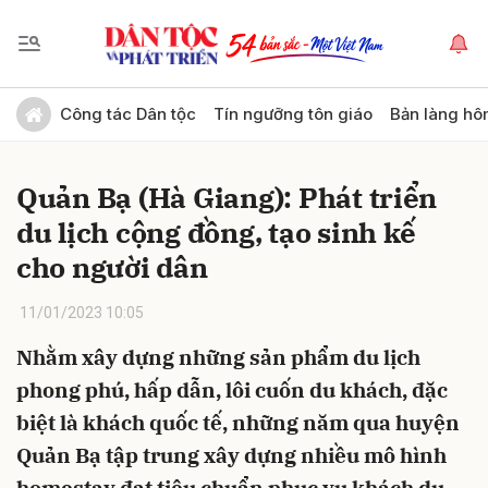
Gửi bình luận
Công tác Dân tộc
Tín ngưỡng tôn giáo
Bản làng hô
Quản Bạ (Hà Giang): Phát triển
du lịch cộng đồng, tạo sinh kế
cho người dân
11/01/2023 10:05
Hủy
Gửi
Nhằm xây dựng những sản phẩm du lịch
phong phú, hấp dẫn, lôi cuốn du khách, đặc
biệt là khách quốc tế, những năm qua huyện
Quản Bạ tập trung xây dựng nhiều mô hình