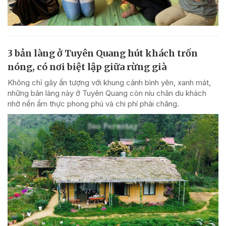
3 bản làng ở Tuyên Quang hút khách trốn
nóng, có nơi biệt lập giữa rừng già
Không chỉ gây ấn tượng với khung cảnh bình yên, xanh mát,
những bản làng này ở Tuyên Quang còn níu chân du khách
nhờ nền ẩm thực phong phú và chi phí phải chăng.