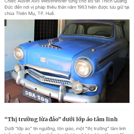
Chiếc Austin A95 Westminster từng chở Bồ tát Thích Quảng
Đức đến nơi vị pháp thiêu thân năm 1963 hiện được lưu giữ tại
chùa Thiên Mụ, TP. Huế.
“Thị trường lừa đảo” dưới lớp áo tâm linh
Dưới “lớp áo” tín ngưỡng, tôn giáo, một "thị trường" tâm linh