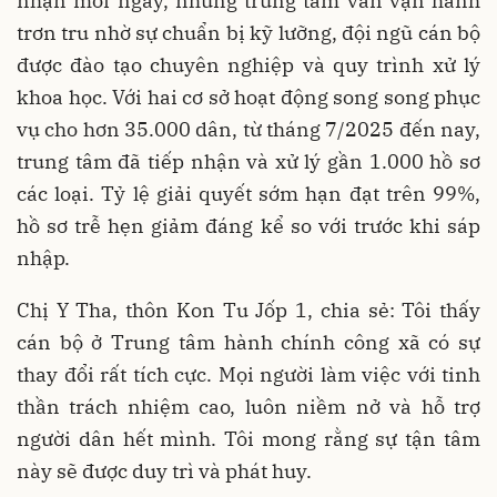
nhận mỗi ngày, nhưng trung tâm vẫn vận hành
trơn tru nhờ sự chuẩn bị kỹ lưỡng, đội ngũ cán bộ
được đào tạo chuyên nghiệp và quy trình xử lý
khoa học. Với hai cơ sở hoạt động song song phục
vụ cho hơn 35.000 dân, từ tháng 7/2025 đến nay,
trung tâm đã tiếp nhận và xử lý gần 1.000 hồ sơ
các loại. Tỷ lệ giải quyết sớm hạn đạt trên 99%,
hồ sơ trễ hẹn giảm đáng kể so với trước khi sáp
nhập.
Chị Y Tha, thôn Kon Tu Jốp 1, chia sẻ: Tôi thấy
cán bộ ở Trung tâm hành chính công xã có sự
thay đổi rất tích cực. Mọi người làm việc với tinh
thần trách nhiệm cao, luôn niềm nở và hỗ trợ
người dân hết mình. Tôi mong rằng sự tận tâm
này sẽ được duy trì và phát huy.