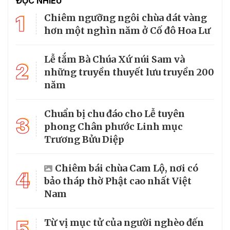
ĐỌC NHIỀU
1
Chiêm ngưỡng ngôi chùa dát vàng
hơn một nghìn năm ở Cố đô Hoa Lư
Lễ tắm Bà Chúa Xứ núi Sam và
2
những truyền thuyết lưu truyền 200
năm
Chuẩn bị chu đáo cho Lễ tuyên
3
phong Chân phước Linh mục
Trương Bửu Diệp
Chiêm bái chùa Cam Lộ, nơi có
4
bảo tháp thờ Phật cao nhất Việt
Nam
5
Từ vị mục tử của người nghèo đến