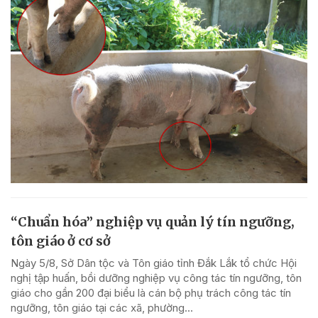
“Chuẩn hóa” nghiệp vụ quản lý tín ngưỡng,
tôn giáo ở cơ sở
Ngày 5/8, Sở Dân tộc và Tôn giáo tỉnh Đắk Lắk tổ chức Hội
nghị tập huấn, bồi dưỡng nghiệp vụ công tác tín ngưỡng, tôn
giáo cho gần 200 đại biểu là cán bộ phụ trách công tác tín
ngưỡng, tôn giáo tại các xã, phường...