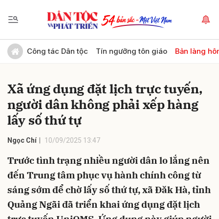
Gửi bình luận
Công tác Dân tộc
Tín ngưỡng tôn giáo
Bản làng hô
Xã ứng dụng đặt lịch trực tuyến,
người dân không phải xếp hàng
lấy số thứ tự
Ngọc Chí
10/09/2025 13:47
Hủy
Gửi
Trước tình trạng nhiều người dân lo lắng nên
đến Trung tâm phục vụ hành chính công từ
sáng sớm để chờ lấy số thứ tự, xã Đăk Hà, tỉnh
Quảng Ngãi đã triển khai ứng dụng đặt lịch