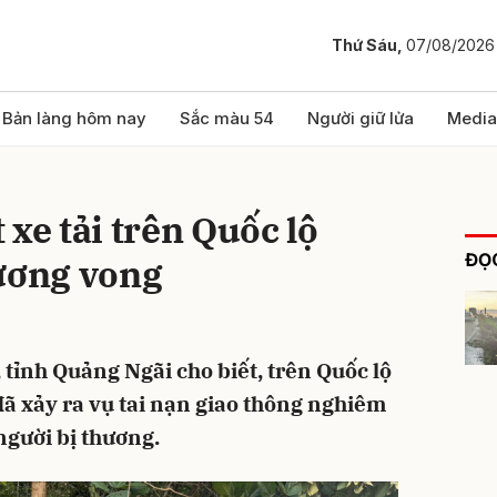
Thứ Sáu,
07/08/2026
bình luận
Bản làng hôm nay
Sắc màu 54
Người giữ lửa
Media
 xe tải trên Quốc lộ
ĐỌC
hương vong
tỉnh Quảng Ngãi cho biết, trên Quốc lộ
Hủy
G
đã xảy ra vụ tai nạn giao thông nghiêm
 người bị thương.