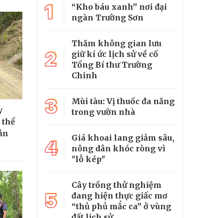
1
“Kho báu xanh” nơi đại
ngàn Trường Sơn
Thăm không gian lưu
2
giữ kí ức lịch sử về cố
Tổng Bí thư Trường
Chinh
3
Mùi tàu: Vị thuốc đa năng
y
trong vườn nhà
 thể
ản
Giá khoai lang giảm sâu,
4
nông dân khóc ròng vì
"lỗ kép"
Cây trồng thử nghiệm
5
đang hiện thực giấc mơ
“thủ phủ mắc ca” ở vùng
đất lịch sử