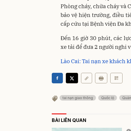
Phòng cháy, chữa cháy và C
bảo vệ hiện trường, điều ti
cấp cứu tại Bệnh viện Đa k
Đến 16 giờ 30 phút, các lự
xe tải để đưa 2 người nghi 
Lào Cai: Tai nạn xe khách k
tai nạn giao thông
Quốc lộ
Quản
BÀI LIÊN QUAN