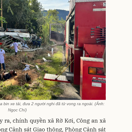
bin xe tải, đưa 2 người nghi đã tử vong ra ngoài. (Ảnh:
Ngọc Chí)
y ra, chính quyền xã Rờ Kơi, Công an xã
òng Cảnh sát Giao thông, Phòng Cảnh sát