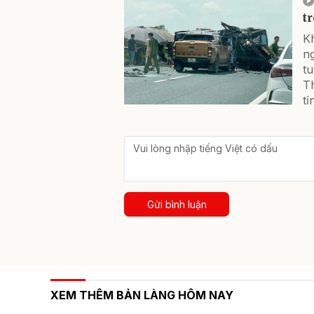
t
Kh
ng
tu
Th
tỉ
Gửi bình luận
XEM THÊM BẢN LÀNG HÔM NAY