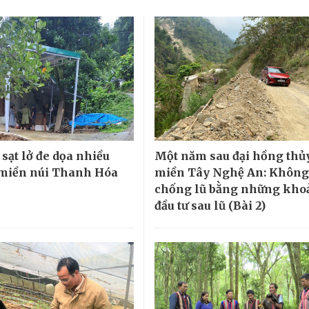
sạt lở đe dọa nhiều
Một năm sau đại hồng thủ
miền núi Thanh Hóa
miền Tây Nghệ An: Không
chống lũ bằng những kho
đầu tư sau lũ (Bài 2)