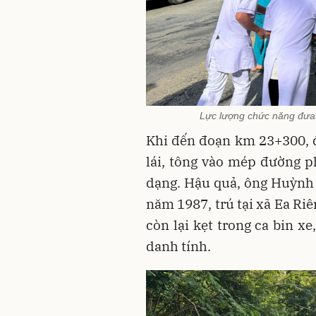
Lực lượng chức năng đưa 
Khi đến đoạn km 23+300, đ
lái, tông vào mép đường ph
dạng. Hậu quả, ông Huỳnh
năm 1987, trú tại xã Ea Riê
còn lại kẹt trong ca bin x
danh tính.