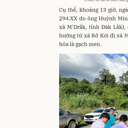
Cụ thể, khoảng 13 giờ, ngà
294.XX do ông Huỳnh Minh
xã M'Drắk, tỉnh Đăk Lắk),
hướng từ xã Rờ Kơi đi xã M
hóa là gạch men.