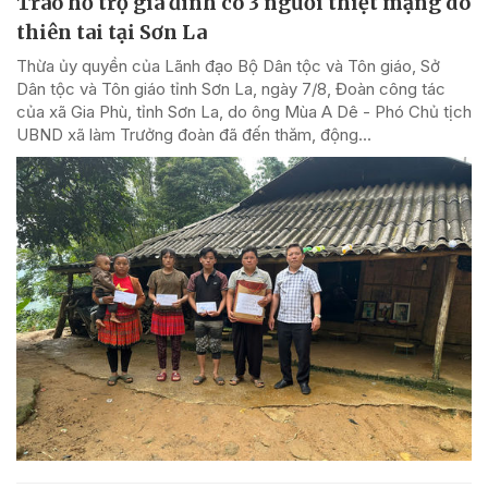
Trao hỗ trợ gia đình có 3 người thiệt mạng do
thiên tai tại Sơn La
Thừa ủy quyền của Lãnh đạo Bộ Dân tộc và Tôn giáo, Sở
Dân tộc và Tôn giáo tỉnh Sơn La, ngày 7/8, Đoàn công tác
của xã Gia Phù, tỉnh Sơn La, do ông Mùa A Dê - Phó Chủ tịch
UBND xã làm Trưởng đoàn đã đến thăm, động...