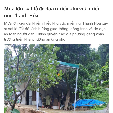
Mưa lớn, sạt lở đe dọa nhiều khu vực miền
núi Thanh Hóa
Mưa lớn kéo dài khiến nhiều khu vực miền núi Thanh Hóa xảy
ra sạt lở đất đá, ảnh hưởng giao thông, công trình và đe dọa
an toàn người dân. Chính quyền các địa phương đang khẩn
trương triển khai phương án ứng phó.