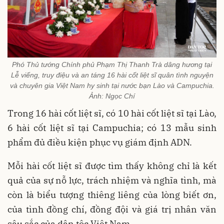
Phó Thủ tướng Chính phủ Phạm Thị Thanh Trà dâng hương tại
Lễ viếng, truy điệu và an táng 16 hài cốt liệt sĩ quân tình nguyện
và chuyên gia Việt Nam hy sinh tại nước bạn Lào và Campuchia.
Ảnh: Ngọc Chí
Trong 16 hài cốt liệt sĩ, có 10 hài cốt liệt sĩ tại Lào,
6 hài cốt liệt sĩ tại Campuchia; có 13 mẫu sinh
phẩm đủ điều kiện phục vụ giám định ADN.
Mỗi hài cốt liệt sĩ được tìm thấy không chỉ là kết
quả của sự nỗ lực, trách nhiệm và nghĩa tình, mà
còn là biểu tượng thiêng liêng của lòng biết ơn,
của tình đồng chí, đồng đội và giá trị nhân văn
sâu sắc của dân tộc Việt Nam.