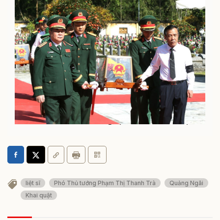
Thanh Hóa: Đón 19 Anh hùng liệt sĩ trở về với đất mẹ
liệt sĩ
Phó Thủ tướng Phạm Thị Thanh Trà
Quảng Ngãi
Khai quật