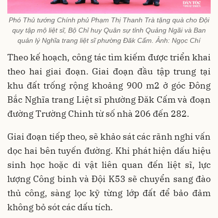
Phó Thủ tướng Chính phủ Phạm Thị Thanh Trà tặng quà cho Đội
quy tập mộ liệt sĩ, Bộ Chỉ huy Quân sự tỉnh Quảng Ngãi và Ban
quản lý Nghĩa trang liệt sĩ phường Đăk Cấm. Ảnh: Ngọc Chí
Theo kế hoạch, công tác tìm kiếm được triển khai
theo hai giai đoạn. Giai đoạn đầu tập trung tại
khu đất trống rộng khoảng 900 m2 ở góc Đông
Bắc Nghĩa trang Liệt sĩ phường Đăk Cấm và đoạn
đường Trường Chinh từ số nhà 206 đến 282.
Giai đoạn tiếp theo, sẽ khảo sát các rãnh nghi vấn
dọc hai bên tuyến đường. Khi phát hiện dấu hiệu
sinh học hoặc di vật liên quan đến liệt sĩ, lực
lượng Công binh và Đội K53 sẽ chuyển sang đào
thủ công, sàng lọc kỹ từng lớp đất để bảo đảm
không bỏ sót các dấu tích.