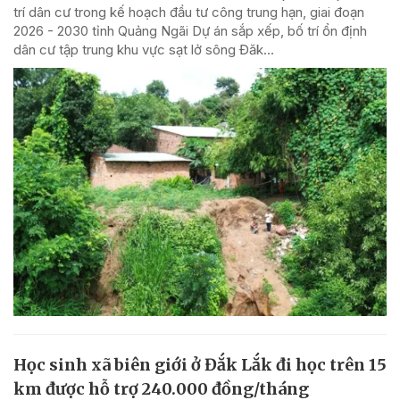
trí dân cư trong kế hoạch đầu tư công trung hạn, giai đoạn
2026 - 2030 tỉnh Quảng Ngãi Dự án sắp xếp, bố trí ổn định
dân cư tập trung khu vực sạt lở sông Đăk...
Học sinh xã biên giới ở Đắk Lắk đi học trên 15
km được hỗ trợ 240.000 đồng/tháng