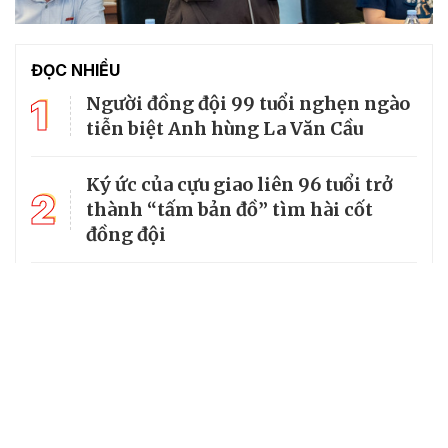
ĐỌC NHIỀU
1
Người đồng đội 99 tuổi nghẹn ngào
tiễn biệt Anh hùng La Văn Cầu
Ký ức của cựu giao liên 96 tuổi trở
2
thành “tấm bản đồ” tìm hài cốt
đồng đội
3
Từ căn lều giữa rừng, cha nghèo
nuôi 7 con gái thành cử nhân
Tổng Bí thư, Chủ tịch nước truy
4
tặng huân chương dũng cảm cho
chiến sĩ Kpă Thiêp