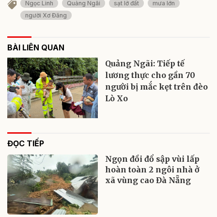
Ngọc Linh
Quảng Ngãi
sạt lở đất
mưa lớn
người Xơ Đăng
BÀI LIÊN QUAN
Quảng Ngãi: Tiếp tế
lương thực cho gần 70
người bị mắc kẹt trên đèo
Lò Xo
ĐỌC TIẾP
Ngọn đồi đổ sập vùi lấp
hoàn toàn 2 ngôi nhà ở
xã vùng cao Đà Nẵng