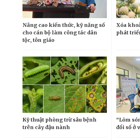
Nâng cao kiến thức, kỹ năng số
Xóa khoả
cho cán bộ làm công tác dân
phát tri
tộc, tôn giáo
Kỹ thuật phòng trừ sâu bệnh
“Lõm són
trên cây đậu nành
đổi số ở 