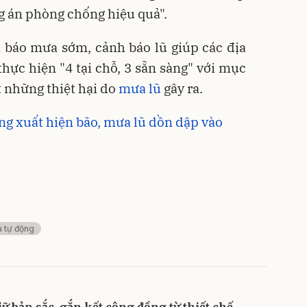
g án phòng chống hiệu quả".
h báo mưa sớm, cảnh báo lũ giúp các địa
ực hiện "4 tại chỗ, 3 sẵn sàng" với mục
 những thiệt hại do
mưa lũ
gây ra.
ng xuất hiện bão, mưa lũ dồn dập vào
 tự động
iữ bản sắc, gắn kết cộng đồng từ thiết chế