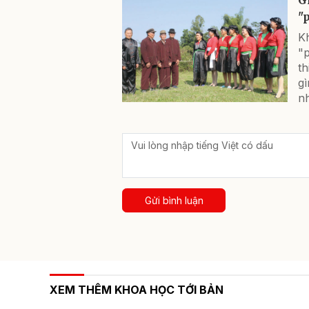
"
Kh
"
th
gì
nh
Gửi bình luận
XEM THÊM KHOA HỌC TỚI BẢN