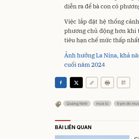
diễn ra để bà con có phươn
Việc lắp đặt hệ thống cản
phương chủ động hơn khi th
tiêu hạn chế mức thấp nhất
Ảnh hưởng La Nina, khả nă
cuối năm 2024
Quảng Ninh
mưa lũ
trạm đo mưa
BÀI LIÊN QUAN
G