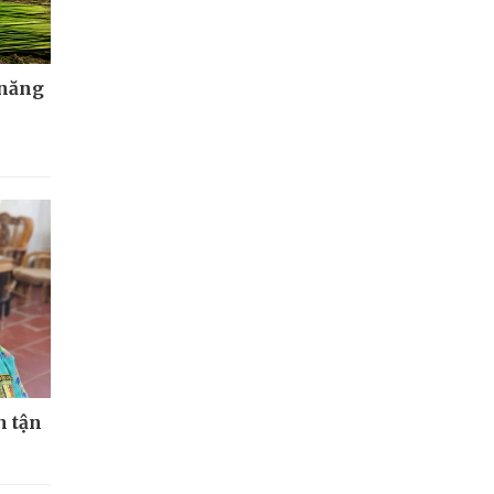
 năng
n tận