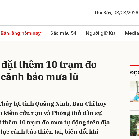
Thứ Bảy,
08/08/2026
bình luận
Bản làng hôm nay
Sắc màu 54
Người giữ lửa
Media
 đặt thêm 10 trạm đo
ĐỌC
 cảnh báo mưa lũ
 Thủy lợi tỉnh Quảng Ninh, Ban Chỉ huy
Hủy
G
ìm kiếm cứu nạn và Phòng thủ dân sự
t thêm 10 trạm đo mưa tự động trên địa
ực cảnh báo thiên tai, biến đổi khí