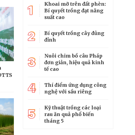
Khoai mỡ trên đất phèn:
1
Bí quyết trồng đạt năng
suất cao
2
Bí quyết trồng cây đủng
đỉnh
Nuôi chim bồ câu Pháp
3
đơn giản, hiệu quả kinh
a
tế cao
 DTTS
4
Thí điểm ứng dụng công
nghệ với sầu riêng
Kỹ thuật trồng các loại
5
rau ăn quả phổ biến
tháng 5