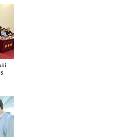
bồi
TS