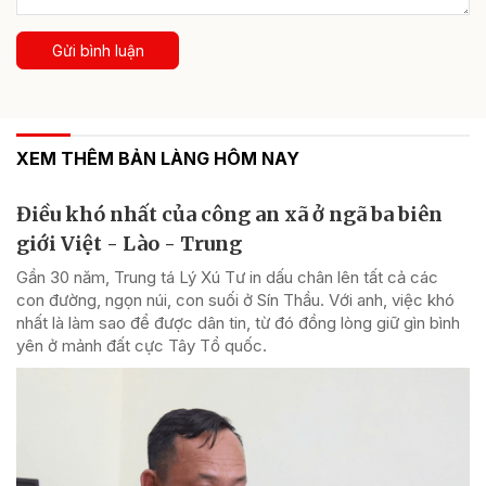
Gửi bình luận
XEM THÊM BẢN LÀNG HÔM NAY
Điều khó nhất của công an xã ở ngã ba biên
giới Việt - Lào - Trung
Gần 30 năm, Trung tá Lý Xú Tư in dấu chân lên tất cả các
con đường, ngọn núi, con suối ở Sín Thầu. Với anh, việc khó
nhất là làm sao để được dân tin, từ đó đồng lòng giữ gìn bình
yên ở mảnh đất cực Tây Tổ quốc.