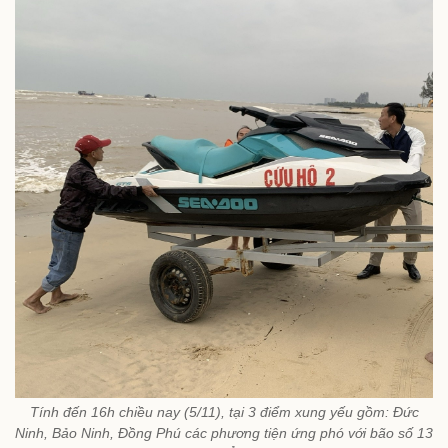
Tính đến 16h chiều nay (5/11), tại 3 điểm xung yếu gồm: Đức
Ninh, Bảo Ninh, Đồng Phú các phương tiện ứng phó với bão số 13