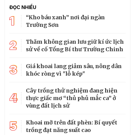
ĐỌC NHIỀU
1
“Kho báu xanh” nơi đại ngàn
Trường Sơn
2
Thăm không gian lưu giữ kí ức lịch
sử về cố Tổng Bí thư Trường Chinh
3
Giá khoai lang giảm sâu, nông dân
khóc ròng vì "lỗ kép"
Cây trồng thử nghiệm đang hiện
4
thực giấc mơ “thủ phủ mắc ca” ở
vùng đất lịch sử
5
Khoai mỡ trên đất phèn: Bí quyết
trồng đạt năng suất cao