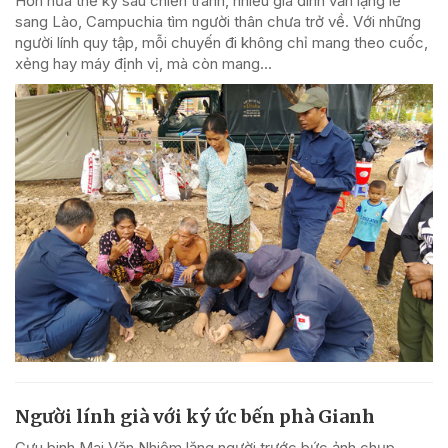
Hơn nửa thế kỷ sau chiến tranh, nhiều gia đình vẫn lặng lẽ
sang Lào, Campuchia tìm người thân chưa trở về. Với những
người lính quy tập, mỗi chuyến đi không chỉ mang theo cuốc,
xẻng hay máy định vị, mà còn mang...
Người lính già với ký ức bến phà Gianh
Cựu binh Mai Văn Nhiệm lặng người trước bức ảnh chụp