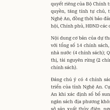
quyết riêng của Bộ Chính t
quyền, tăng tính tự chủ,
Nghệ An, đồng thời bảo đả
hội, Chính phủ, HĐND các 
Nội dung cơ bản của dự th
với tổng số 14 chính sách,
nhà nước (4 chính sách); Q
thị, tài nguyên rừng (2 ch
chính sách).
Đáng chú ý có 4 chính sá
triển của tỉnh Nghệ An. C
An khi xác định số bổ su
ngân sách địa phương khôn
sở sản xuất thủy điện, ng