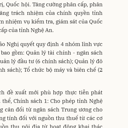
rị, Quốc hội. Tăng cường phân cấp, phân
 tăng trách nhiệm của chính quyền tỉnh
m nhiệm vụ kiểm tra, giám sát của Quốc
cấp của tỉnh Nghệ An.
ảo Nghị quyết quy định 4 nhóm lĩnh vực
 bao gồm: Quản lý tài chính - ngân sách
uản lý đầu tư (6 chính sách); Quản lý đô
ính sách); Tổ chức bộ máy và biên chế (2
ch đề xuất mới phù hợp thực tiễn phát
ụ thể, Chính sách 1: Cho phép tỉnh Nghệ
ng cân đối từ ngân sách Trung ương cho
g tính đối với nguồn thu thuế từ các cơ
uồn thu nội địa từ hoạt động khai thác