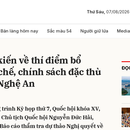
Thứ Sáu,
07/08/2026
bình luận
Bản làng hôm nay
Sắc màu 54
Người giữ lửa
Media
kiến về thí điểm bổ
ĐỌC
chế, chính sách đặc thù
 Nghệ An
Hủy
G
 trình Kỳ họp thứ 7, Quốc hội khóa XV,
 Chủ tịch Quốc hội Nguyễn Đức Hải,
 Báo cáo thẩm tra dự thảo Nghị quyết về