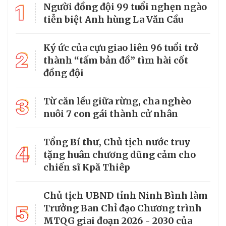
1
Người đồng đội 99 tuổi nghẹn ngào
tiễn biệt Anh hùng La Văn Cầu
Ký ức của cựu giao liên 96 tuổi trở
2
thành “tấm bản đồ” tìm hài cốt
đồng đội
3
Từ căn lều giữa rừng, cha nghèo
nuôi 7 con gái thành cử nhân
Tổng Bí thư, Chủ tịch nước truy
4
tặng huân chương dũng cảm cho
chiến sĩ Kpă Thiêp
Chủ tịch UBND tỉnh Ninh Bình làm
5
Trưởng Ban Chỉ đạo Chương trình
MTQG giai đoạn 2026 - 2030 của