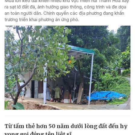
Mưa lớn kéo dài khiến nhiều khu vực miền núi Thanh Hóa xảy
ra sạt lở đất đá, ảnh hưởng giao thông, công trình và đe dọa
an toàn người dân. Chính quyền các địa phương đang khẩn
trương triển khai phương án ứng phó.
Từ tấm thẻ hơn 50 năm dưới lòng đất đến hy
vọng gọi đúng tên liệt sĩ