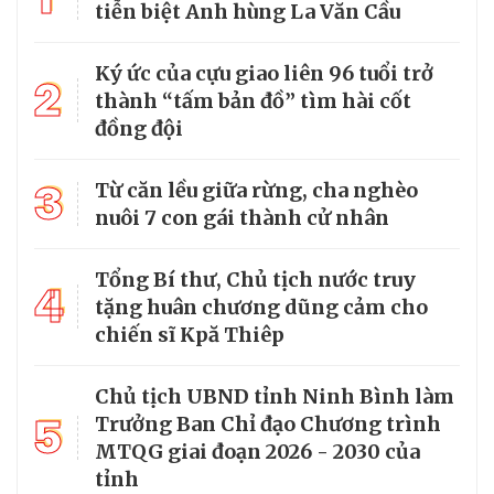
tiễn biệt Anh hùng La Văn Cầu
Ký ức của cựu giao liên 96 tuổi trở
2
thành “tấm bản đồ” tìm hài cốt
đồng đội
3
Từ căn lều giữa rừng, cha nghèo
nuôi 7 con gái thành cử nhân
Tổng Bí thư, Chủ tịch nước truy
4
tặng huân chương dũng cảm cho
chiến sĩ Kpă Thiêp
Chủ tịch UBND tỉnh Ninh Bình làm
5
Trưởng Ban Chỉ đạo Chương trình
MTQG giai đoạn 2026 - 2030 của
tỉnh