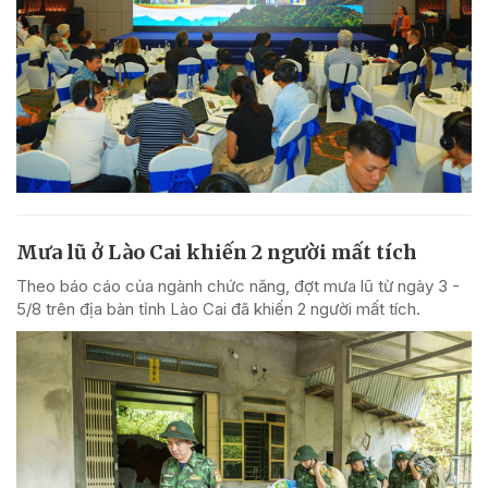
Mưa lũ ở Lào Cai khiến 2 người mất tích
Theo báo cáo của ngành chức năng, đợt mưa lũ từ ngày 3 -
5/8 trên địa bàn tỉnh Lào Cai đã khiến 2 người mất tích.