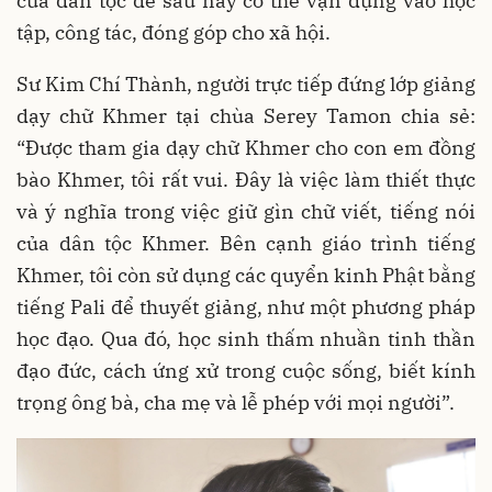
của dân tộc để sau này có thể vận dụng vào học
tập, công tác, đóng góp cho xã hội.
Sư Kim Chí Thành, người trực tiếp đứng lớp giảng
dạy chữ Khmer tại chùa Serey Tamon chia sẻ:
“Được tham gia dạy chữ Khmer cho con em đồng
bào Khmer, tôi rất vui. Đây là việc làm thiết thực
và ý nghĩa trong việc giữ gìn chữ viết, tiếng nói
của dân tộc Khmer. Bên cạnh giáo trình tiếng
Khmer, tôi còn sử dụng các quyển kinh Phật bằng
tiếng Pali để thuyết giảng, như một phương pháp
học đạo. Qua đó, học sinh thấm nhuần tinh thần
đạo đức, cách ứng xử trong cuộc sống, biết kính
trọng ông bà, cha mẹ và lễ phép với mọi người”.