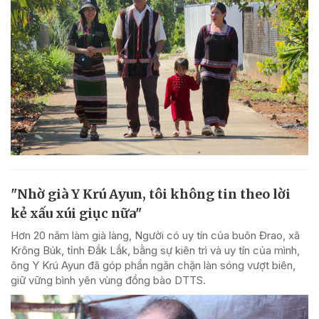
"Nhờ già Y Krú Ayun, tôi không tin theo lời
kẻ xấu xúi giục nữa"
Hơn 20 năm làm già làng, Người có uy tín của buôn Đrao, xã
Krông Búk, tỉnh Đắk Lắk, bằng sự kiên trì và uy tín của mình,
ông Y Krú Ayun đã góp phần ngăn chặn làn sóng vượt biên,
giữ vững bình yên vùng đồng bào DTTS.