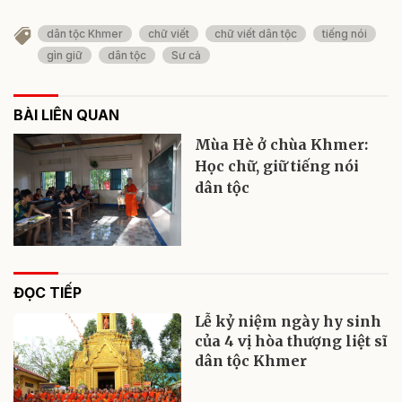
dân tộc Khmer
chữ viết
chữ viết dân tộc
tiếng nói
gìn giữ
dân tộc
Sư cả
BÀI LIÊN QUAN
Mùa Hè ở chùa Khmer:
Học chữ, giữ tiếng nói
dân tộc
ĐỌC TIẾP
Lễ kỷ niệm ngày hy sinh
của 4 vị hòa thượng liệt sĩ
dân tộc Khmer