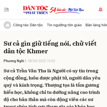
Gửi bình luận
Công tác Dân tộc
Tín ngưỡng tôn giáo
Bản làng hô
Sư cả gìn giữ tiếng nói, chữ viết
dân tộc Khmer
Phương Nghi
08/04/2025 10:02
Sư cả Trần Văn Tha là Người có uy tín trong
Hủy
Gửi
cộng đồng, luôn được phật tử, người dân yêu
quý và kính trọng. Thượng tọa là tấm gương
hiếu học, không chỉ tu dưỡng nâng cao trình
độ cho bản thân mà còn động viên các sư
trong chùa tích cực tham gia các khóa học.