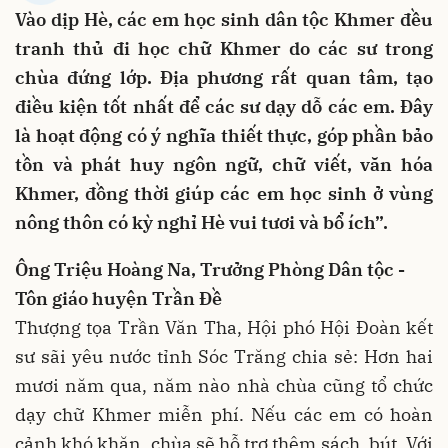
Vào dịp Hè, các em học sinh dân tộc Khmer đều
tranh thủ đi học chữ Khmer do các sư trong
chùa đứng lớp. Địa phương rất quan tâm, tạo
điều kiện tốt nhất để các sư dạy dỗ các em. Đây
là hoạt động có ý nghĩa thiết thực, góp phần bảo
tồn và phát huy ngôn ngữ, chữ viết, văn hóa
Khmer, đồng thời giúp các em học sinh ở vùng
nông thôn có kỳ nghỉ Hè vui tươi và bổ ích”.
Ông Triệu Hoàng Na, Trưởng Phòng Dân tộc -
Tôn giáo huyện Trần Đề
Thượng tọa Trần Văn Tha, Hội phó Hội Đoàn kết
sư sãi yêu nước tỉnh Sóc Trăng chia sẻ: Hơn hai
mươi năm qua, năm nào nhà chùa cũng tổ chức
dạy chữ Khmer miễn phí. Nếu các em có hoàn
cảnh khó khăn, chùa sẽ hỗ trợ thêm sách, bút. Với