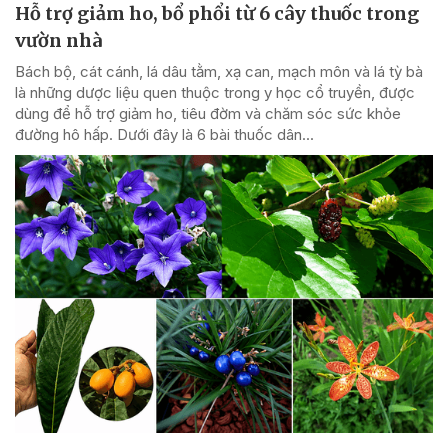
Hỗ trợ giảm ho, bổ phổi từ 6 cây thuốc trong
vườn nhà
Bách bộ, cát cánh, lá dâu tằm, xạ can, mạch môn và lá tỳ bà
là những dược liệu quen thuộc trong y học cổ truyền, được
dùng để hỗ trợ giảm ho, tiêu đờm và chăm sóc sức khỏe
đường hô hấp. Dưới đây là 6 bài thuốc dân...