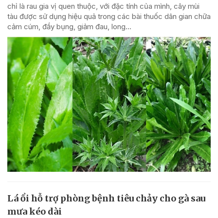
chỉ là rau gia vị quen thuộc, với đặc tính của mình, cây mùi
tàu được sử dụng hiệu quả trong các bài thuốc dân gian chữa
cảm cúm, đầy bụng, giảm đau, long...
Lá ổi hỗ trợ phòng bệnh tiêu chảy cho gà sau
mưa kéo dài