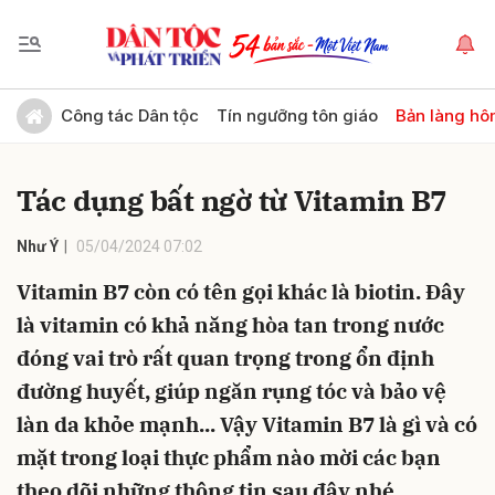
Gửi bình luận
Công tác Dân tộc
Tín ngưỡng tôn giáo
Bản làng hô
Tác dụng bất ngờ từ Vitamin B7
Như Ý
05/04/2024 07:02
Vitamin B7 còn có tên gọi khác là biotin. Đây
là vitamin có khả năng hòa tan trong nước
Hủy
Gửi
đóng vai trò rất quan trọng trong ổn định
đường huyết, giúp ngăn rụng tóc và bảo vệ
làn da khỏe mạnh... Vậy Vitamin B7 là gì và có
mặt trong loại thực phẩm nào mời các bạn
theo dõi những thông tin sau đây nhé.