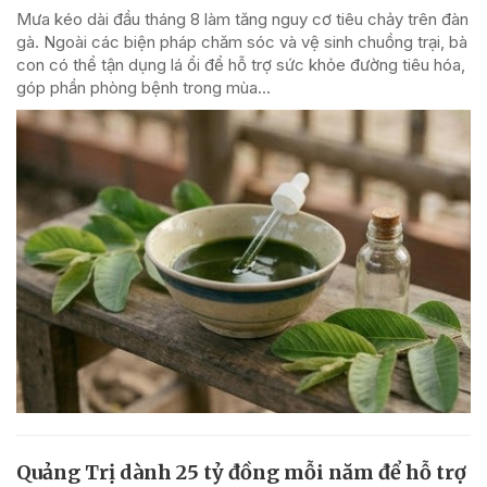
Mưa kéo dài đầu tháng 8 làm tăng nguy cơ tiêu chảy trên đàn
gà. Ngoài các biện pháp chăm sóc và vệ sinh chuồng trại, bà
con có thể tận dụng lá ổi để hỗ trợ sức khỏe đường tiêu hóa,
góp phần phòng bệnh trong mùa...
Quảng Trị dành 25 tỷ đồng mỗi năm để hỗ trợ