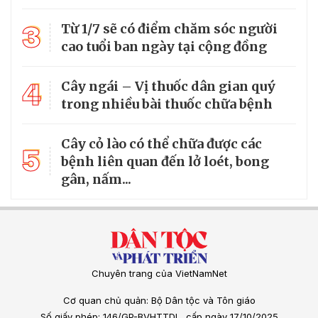
3
Từ 1/7 sẽ có điểm chăm sóc người
cao tuổi ban ngày tại cộng đồng
4
Cây ngái – Vị thuốc dân gian quý
trong nhiều bài thuốc chữa bệnh
Cây cỏ lào có thể chữa được các
5
bệnh liên quan đến lở loét, bong
gân, nấm...
Chuyên trang của VietNamNet
Cơ quan chủ quản: Bộ Dân tộc và Tôn giáo
Số giấy phép: 146/GP-BVHTTDL, cấp ngày 17/10/2025