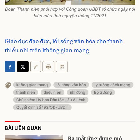
Đoàn Thanh niên phối hợp với Công đoàn UBDT tổ chức ngày hội
hiến máu tình nguyện tháng 11/2021
Giáo dục đạo đức, lối sống văn hóa cho thanh
thiếu nhi trên không gian mạng
không gian mạng
lối sống văn hóa
lý tưởng cách mạng
thanh niên
thiếu niên
nhi đồng
Bộ trưởng
Chủ nhiệm Ủy ban Dân tộc Hầu A Lềnh
Quyết định số 193/QĐ-UBDT
BÀI LIÊN QUAN
Ra mắt ứng dụng mô