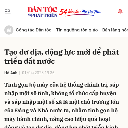
Gửi bình luận
Công tác Dân tộc
Tín ngưỡng tôn giáo
Bản làng hô
Tạo dư địa, động lực mới để phát
triển đất nước
Hà Anh
01/04/2025 19:36
Tinh gọn bộ máy của hệ thống chính trị, sáp
Hủy
Gửi
nhập một số tỉnh, không tổ chức cấp huyện
và sáp nhập một số xã là một chủ trương lớn
của Đảng và Nhà nước ta, nhằm tinh gọn bộ
máy hành chính, nâng cao hiệu quả hoạt
động và tạo dư địa, động lực phát triển kinh