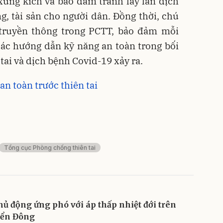
g xung kích và bảo đảm tránh lây lan dịch
g, tài sản cho người dân. Đồng thời, chú
, truyền thông trong PCTT, bảo đảm mỗi
ác hướng dẫn kỹ năng an toàn trong bối
tai và dịch bệnh Covid-19 xảy ra.
n toàn trước thiên tai
Tổng cục Phòng chống thiên tai
hủ động ứng phó với áp thấp nhiệt đới trên
iển Đông