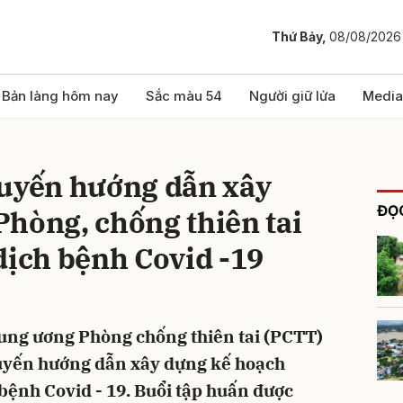
Thứ Bảy,
08/08/2026
bình luận
Bản làng hôm nay
Sắc màu 54
Người giữ lửa
Media
tuyến hướng dẫn xây
ĐỌC
hòng, chống thiên tai
dịch bệnh Covid -19
Hủy
G
rung ương Phòng chống thiên tai (PCTT)
tuyến hướng dẫn xây dựng kế hoạch
bệnh Covid - 19. Buổi tập huấn được