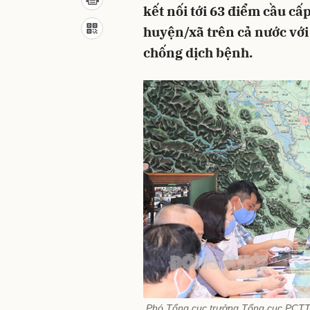
kết nối tới 63 điểm cầu c
huyện/xã trên cả nước vớ
chống dịch bệnh.
Phó Tổng cục trưởng Tổng cục PCTT 