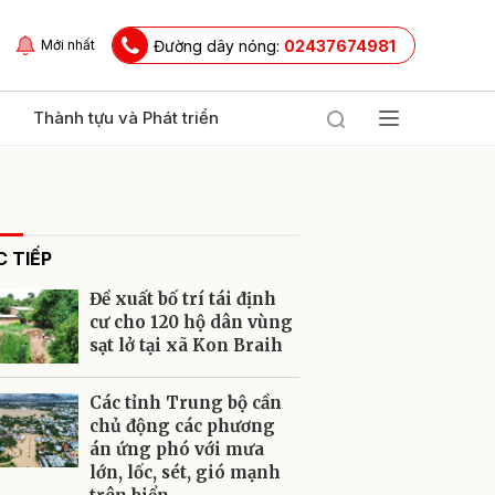
Đường dây nóng:
02437674981
Mới nhất
Thành tựu và Phát triển
 TIẾP
Đề xuất bố trí tái định
cư cho 120 hộ dân vùng
sạt lở tại xã Kon Braih
ửi
Các tỉnh Trung bộ cần
chủ động các phương
án ứng phó với mưa
lớn, lốc, sét, gió mạnh