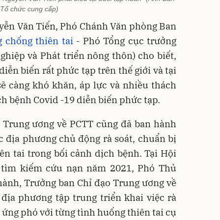
Tổ chức cung cấp)
uyễn Văn Tiến, Phó Chánh Văn phòng Ban
 chống thiên tai
- Phó Tổng cục trưởng
hiệp và Phát triển nông thôn) cho biết,
 diễn biến rất phức tạp trên thế giới và tại
ẽ càng khó khăn, áp lực và nhiều thách
ch bệnh Covid -19 diễn biến phức tạp.
 Trung ương về PCTT cũng đã ban hành
c địa phương chủ động rà soát, chuẩn bị
n tai trong bối cảnh dịch bệnh. Tại Hội
à tìm kiếm cứu nạn năm 2021, Phó Thủ
hành, Trưởng ban Chỉ đạo Trung ương về
địa phương tập trung triển khai việc rà
 ứng phó với từng tình huống thiên tai cụ