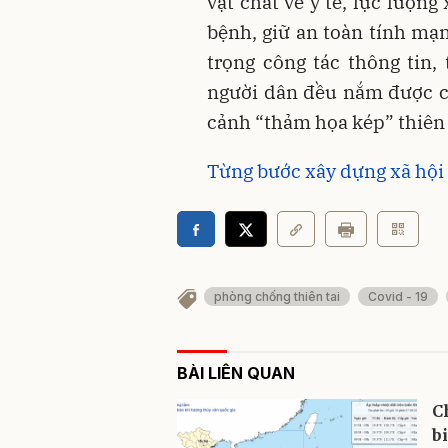
vật chất về y tế, lực lượn
bệnh, giữ an toàn tính mạn
trọng công tác thông tin
người dân đều nắm được c
cảnh “thảm họa kép” thiên 
Từng bước xây dựng xã hội a
phòng chống thiên tai
Covid - 19
BÀI LIÊN QUAN
C
b