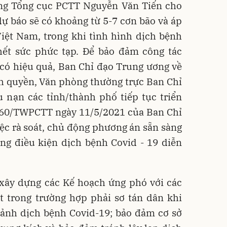
ng Tổng cục PCTT Nguyễn Văn Tiến cho
dự báo sẽ có khoảng từ 5-7 cơn bão và áp
Việt Nam, trong khi tình hình dịch bệnh
hết sức phức tạp. Để bảo đảm công tác
 có hiệu quả, Ban Chỉ đạo Trung ương về
h quyền, Văn phòng thường trực Ban Chỉ
 nạn các tỉnh/thành phố tiếp tục triển
ố 60/TWPCTT ngày 11/5/2021 của Ban Chỉ
ệc rà soát, chủ động phương án sẵn sàng
ng điều kiện dịch bệnh Covid - 19 diễn
xây dựng các Kế hoạch ứng phó với các
t trong trường hợp phải sơ tán dân khi
 cảnh dịch bệnh Covid-19; bảo đảm cơ sở