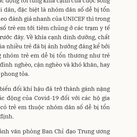
ác động tới từng khía cạnh của cuộc sống
i dân, đặc biệt là nhóm dân số dễ bị tổn
heo đánh giá nhanh của UNICEF thì trong
 số trẻ em tới tiêm chủng ở các trạm y tế
trước đây. Về khía cạnh dinh dưỡng, chất
ủa nhiều trẻ đã bị ảnh hưởng đáng kể bởi
ng nhóm trẻ em dễ bị tổn thương như trẻ
 đình nghèo, cận nghèo và khó khăn, hay
 phong tỏa.
 biến đối khí hậu đã trở thành gánh nặng
ác động của Covid-19 đối với các hộ gia
h có trẻ em thuộc nhóm dân số dễ bị tổn
định.
hánh văn phòng Ban Chỉ đạo Trung ương