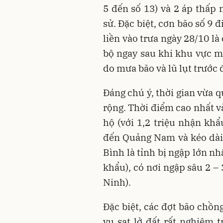
5 đến số 13) và 2 áp thấp n
sử. Đặc biệt, cơn bão số 9 
liền vào trưa ngày 28/10 l
bộ ngay sau khi khu vực m
do mưa bão và lũ lụt trước 
Đáng chú ý, thời gian vừa q
rộng. Thời điểm cao nhất v
hộ (với 1,2 triệu nhận khẩ
đến Quảng Nam và kéo dài 
Bình là tỉnh bị ngập lớn n
khẩu), có nơi ngập sâu 2 –
Ninh).
Đặc biệt, các đợt bão chồng
vụ sạt lở đất rất nghiêm t