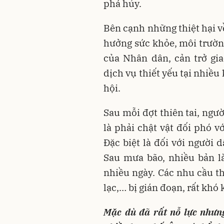
phá hủy.
Bên cạnh những thiệt hại về
hưởng sức khỏe, môi trường
của Nhân dân, cản trở gi
dịch vụ thiết yếu tại nhiều
hội.
Sau mỗi đợt thiên tai, ngư
là phải chật vật đối phó v
Đặc biệt là đối với người 
Sau mưa bão, nhiều bản là
nhiều ngày. Các nhu cầu th
lạc,… bị gián đoạn, rất khó
Mặc dù đã rất nỗ lực nhưng