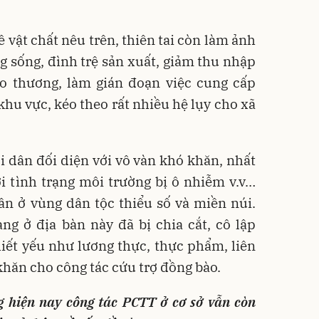
 vật chất nêu trên, thiên tai còn làm ảnh
 sống, đình trệ sản xuất, giảm thu nhập
ao thương, làm gián đoạn việc cung cấp
 khu vực, kéo theo rất nhiều hệ lụy cho xã
ời dân đối diện với vô vàn khó khăn, nhất
ới tình trạng môi trường bị ô nhiễm v.v…
dân ở vùng dân tộc thiểu số và miền núi.
ng ở địa bàn này đã bị chia cắt, cô lập
iết yếu như lương thực, thực phẩm, liên
 khăn cho công tác cứu trợ đồng bào.
 hiện nay công tác PCTT ở cơ sở vẫn còn