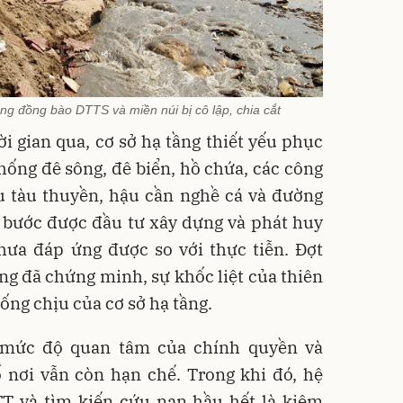
ng đồng bào DTTS và miền núi bị cô lập, chia cắt
ời gian qua, cơ sở hạ tầng thiết yếu phục
ống đê sông, đê biển, hồ chứa, các công
ậu tàu thuyền, hậu cần nghề cá và đường
 bước được đầu tư xây dựng và phát huy
hưa đáp ứng được so với thực tiễn. Đợt
g đã chứng minh, sự khốc liệt của thiên
ống chịu của cơ sở hạ tầng.
 mức độ quan tâm của chính quyền và
 nơi vẫn còn hạn chế. Trong khi đó, hệ
T và tìm kiến cứu nạn hầu hết là kiêm