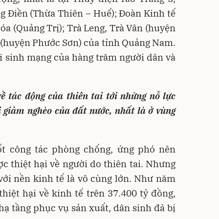
 Điền (Thừa Thiên – Huế); Đoàn Kinh tế
a (Quảng Trị); Trà Leng, Trà Vân (huyện
 (huyện Phước Sơn) của tỉnh Quảng Nam.
đi sinh mạng của hàng trăm người dân và
ề tác động của thiên tai tới những nỗ lực
i giảm nghèo của đất nước, nhất là ở vùng
ốt công tác phòng chống, ứng phó nên
c thiệt hại về người do thiên tai. Nhưng
 với nền kinh tế là vô cùng lớn. Như năm
hiệt hại về kinh tế trên 37.400 tỷ đồng,
 hạ tầng phục vụ sản xuất, dân sinh đã bị