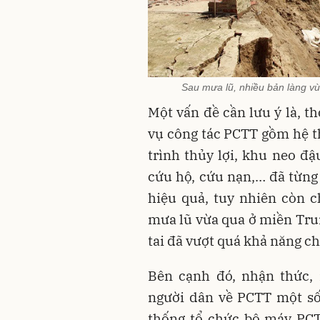
Sau mưa lũ, nhiều bản làng vù
Một vấn đề cần lưu ý là, th
vụ công tác PCTT gồm hệ th
trình thủy lợi, khu neo đ
cứu hộ, cứu nạn,… đã từng
hiệu quả, tuy nhiên còn c
mưa lũ vừa qua ở miền Trun
tai đã vượt quá khả năng ch
Bên cạnh đó, nhận thức,
người dân về PCTT một số
thống tổ chức bộ máy PCT