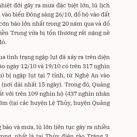
hiệt đới gây ra mưa đặc biệt lớn, lũ lịch
đi vào biển Đông sáng 26/10, đổ bộ vào đất
à cơn bão lớn nhất trong 20 năm qua và đổ
iền Trung vừa bị tổn thương rất nặng nề
đó.
ua tình trạng ngập lụt đã xảy ra trên diện
ào ngày 12/10 và 19/10 có trên 317 nghìn
u) bị ngập lụt tại 7 tỉnh, từ Nghệ An vào
(nơi dài nhất 15 ngày). Trong đó, Quảng
hất với trên 109 nghìn hộ (437 nghìn nhân
 3m (tại các huyện Lệ Thủy, huyện Quảng
 bão và mưa, lũ lớn liên tục gây ra nhiều
rọng, nhất là tại Thủy điện rào Trăng 3,