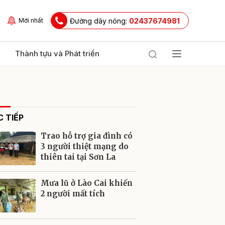
Đường dây nóng:
02437674981
Mới nhất
Thành tựu và Phát triển
 TIẾP
Trao hỗ trợ gia đình có
3 người thiệt mạng do
thiên tai tại Sơn La
ửi
Mưa lũ ở Lào Cai khiến
2 người mất tích