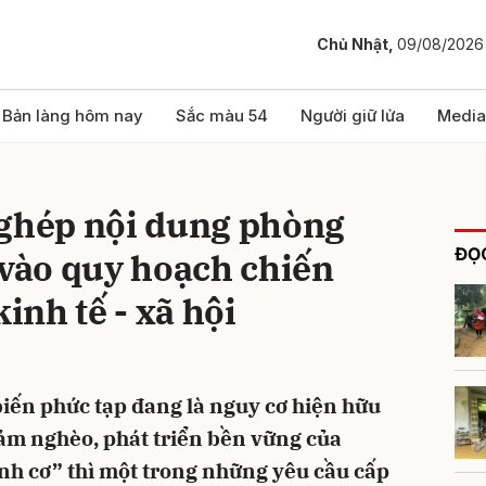
Chủ Nhật,
09/08/2026
bình luận
Bản làng hôm nay
Sắc màu 54
Người giữ lửa
Media
 ghép nội dung phòng
ĐỌC
 vào quy hoạch chiến
kinh tế - xã hội
Hủy
G
biến phức tạp đang là nguy cơ hiện hữu
iảm nghèo, phát triển bền vững của
ành cơ” thì một trong những yêu cầu cấp