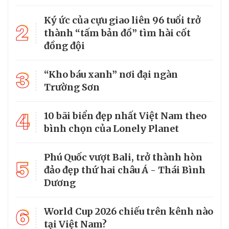
Ký ức của cựu giao liên 96 tuổi trở
2
thành “tấm bản đồ” tìm hài cốt
đồng đội
3
“Kho báu xanh” nơi đại ngàn
Trường Sơn
4
10 bãi biển đẹp nhất Việt Nam theo
bình chọn của Lonely Planet
Phú Quốc vượt Bali, trở thành hòn
5
đảo đẹp thứ hai châu Á - Thái Bình
Dương
6
World Cup 2026 chiếu trên kênh nào
tại Việt Nam?