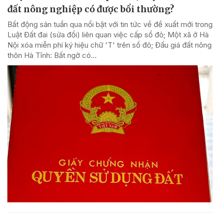
đất nông nghiệp có được bổi thường?
Bất động sản tuần qua nổi bật với tin tức về đề xuất mới trong
Luật Đất đai (sửa đổi) liên quan việc cấp sổ đỏ; Một xã ở Hà
Nội xóa miễn phí ký hiệu chữ 'T' trên sổ đỏ; Đấu giá đất nông
thôn Hà Tĩnh: Bất ngờ có...