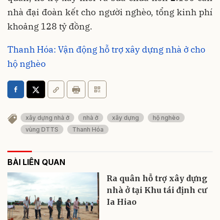
nhà đại đoàn kết cho người nghèo, tổng kinh phí
khoảng 128 tỷ đồng.
Thanh Hóa: Vận động hỗ trợ xây dựng nhà ở cho
hộ nghèo
xây dựng nhà ở
nhà ở
xây dựng
hộ nghèo
vùng DTTS
Thanh Hóa
BÀI LIÊN QUAN
Ra quân hỗ trợ xây dựng
nhà ở tại Khu tái định cư
Ia Hiao