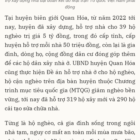
trợ xây dựng nhà đại đoàn kết do Mặt trận Tổ quốc Việt Nam phát
động
Tại huyện biên giới Quan Hóa, từ năm 2022 tới
nay, huyện đã xây dựng, hỗ trợ nhà cho 39 hộ
nghèo trị giá 5 tỷ đồng, trong đó cấp tỉnh, cấp
huyện hỗ trợ mỗi nhà 50 triệu đồng, còn lại là gia
đình, dòng họ, cộng đồng dân cư đóng góp thêm
để các hộ dân xây nhà ở. UBND huyện Quan Hóa
cũng thực hiện Đề án hỗ trợ nhà ở cho hộ nghèo,
hộ cận nghèo trên địa bàn huyện thuộc Chương
trình mục tiêu quốc gia (MTQG) giảm nghèo bền
vững, tới nay đã hỗ trợ 319 hộ xây mới và 290 hộ
cải tạo sửa chữa nhà.
Từng là hộ nghèo, cả gia đình sống trong ngôi
nhà tạm, nguy cơ mất an toàn mỗi mùa mưa bão,