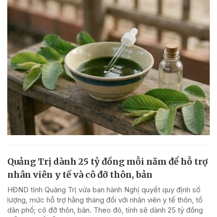
Quảng Trị dành 25 tỷ đồng mỗi năm để hỗ trợ
nhân viên y tế và cô đỡ thôn, bản
HĐND tỉnh Quảng Trị vừa ban hành Nghị quyết quy định số
lượng, mức hỗ trợ hằng tháng đối với nhân viên y tế thôn, tổ
dân phố; cô đỡ thôn, bản. Theo đó, tỉnh sẽ dành 25 tỷ đồng