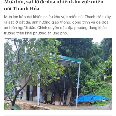
Mưa lớn, sạt lở đe dọa nhiều khu vực miền
núi Thanh Hóa
Mưa lớn kéo dài khiến nhiều khu vực miền núi Thanh Hóa xảy
ra sạt lở đất đá, ảnh hưởng giao thông, công trình và đe dọa
an toàn người dân. Chính quyền các địa phương đang khẩn
trương triển khai phương án ứng phó.