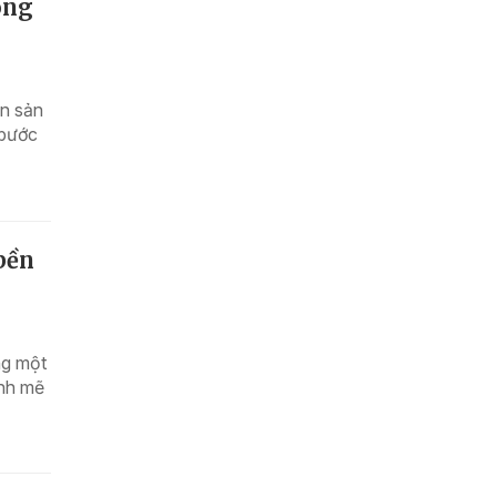
ông
ắn sản
 bước
bền
ng một
ạnh mẽ