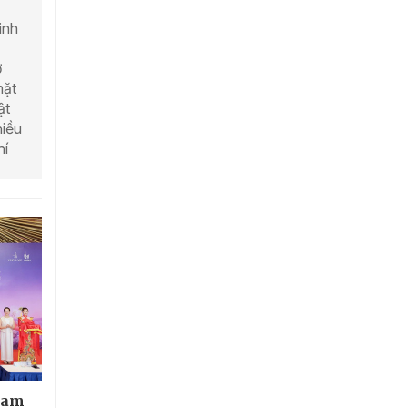
inh
ở
mặt
ật
hiều
hí
tnam