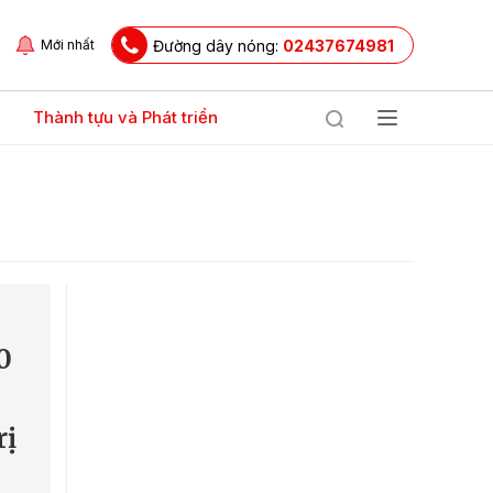
Đường dây nóng:
02437674981
Mới nhất
Thành tựu và Phát triển
0
rị