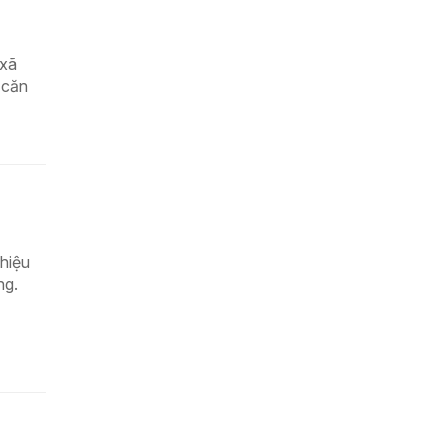
 xã
 căn
hiệu
ng.