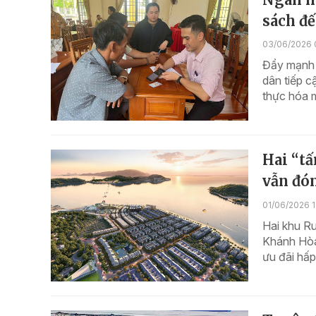
sách đ
03/06/2026 
Đẩy mạnh g
dân tiếp 
thực hóa m
Hai “tấ
vẫn đón
01/06/2026 1
Hai khu R
Khánh Hòa)
ưu đãi hấp