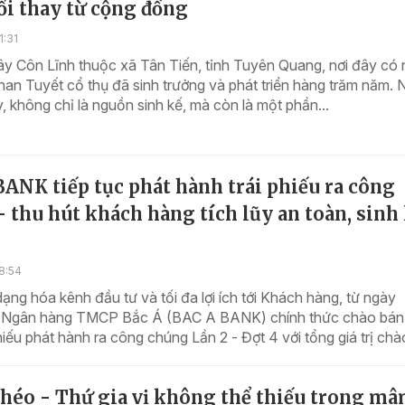
ổi thay từ cộng đồng
1:31
ây Côn Lĩnh thuộc xã Tân Tiến, tỉnh Tuyên Quang, nơi đây có
an Tuyết cổ thụ đã sinh trưởng và phát triển hàng trăm năm.
, không chỉ là nguồn sinh kế, mà còn là một phần...
ANK tiếp tục phát hành trái phiếu ra công
 thu hút khách hàng tích lũy an toàn, sinh 
8:54
ng hóa kênh đầu tư và tối đa lợi ích tới Khách hàng, từ ngày
 Ngân hàng TMCP Bắc Á (BAC A BANK) chính thức chào bán
phiếu phát hành ra công chúng Lần 2 - Đợt 4 với tổng giá trị chào
héo - Thứ gia vị không thể thiếu trong m