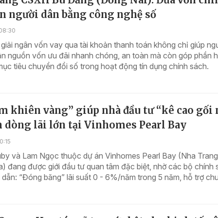
ến người dân bằng công nghệ số
08:30
iải ngân vốn vay qua tài khoản thanh toán không chỉ giúp ng
cận nguồn vốn ưu đãi nhanh chóng, an toàn mà còn góp phần h
ục tiêu chuyển đổi số trong hoạt động tín dụng chính sách.
m khiên vàng” giúp nhà đầu tư “kê cao gối
 dòng lãi lớn tại Vinhomes Pearl Bay
0:15
uby và Lam Ngọc thuộc dự án Vinhomes Pearl Bay (Nha Trang
 đang được giới đầu tư quan tâm đặc biệt, nhờ các bộ chính 
 dẫn: “Đóng băng” lãi suất 0 - 6%/năm trong 5 năm, hỗ trợ chu