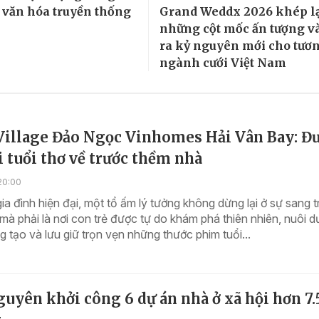
 văn hóa truyền thống
Grand Weddx 2026 khép lạ
những cột mốc ấn tượng v
ra kỷ nguyên mới cho tươn
ngành cưới Việt Nam
Village Đảo Ngọc Vinhomes Hải Vân Bay: Đư
i tuổi thơ về trước thềm nhà
20:00
gia đình hiện đại, một tổ ấm lý tưởng không dừng lại ở sự sang 
 mà phải là nơi con trẻ được tự do khám phá thiên nhiên, nuôi 
g tạo và lưu giữ trọn vẹn những thước phim tuổi...
uyên khởi công 6 dự án nhà ở xã hội hơn 7.