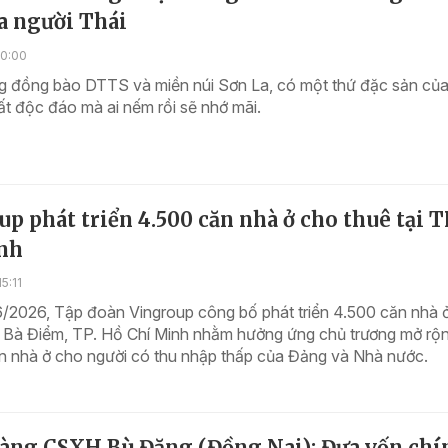
a người Thái
20:00
g đồng bào DTTS và miền núi Sơn La, có một thứ đặc sản củ
ất độc đáo mà ai nếm rồi sẽ nhớ mãi.
p phát triển 4.500 căn nhà ở cho thuê tại T
nh
5:11
/2026, Tập đoàn Vingroup công bố phát triển 4.500 căn nhà 
xã Bà Điểm, TP. Hồ Chí Minh nhằm hưởng ứng chủ trương mở rộ
ận nhà ở cho người có thu nhập thấp của Đảng và Nhà nước.
àng CSXH Bù Đăng (Đồng Nai): Đưa vốn chí