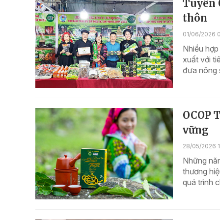
Tuyên Q
thôn
01/06/2026 
Nhiều hợp
xuất với t
đưa nông s
OCOP T
vững
28/05/2026 
Những năm
thương hiệ
quá trình 