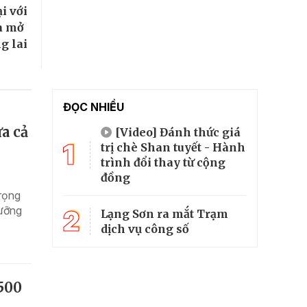
i với
à mở
g lai
ĐỌC NHIỀU
a cả
[Video] Đánh thức giá
1
trị chè Shan tuyết - Hành
trình đổi thay từ cộng
đồng
trọng
dưỡng
2
Lạng Sơn ra mắt Trạm
dịch vụ công số
500