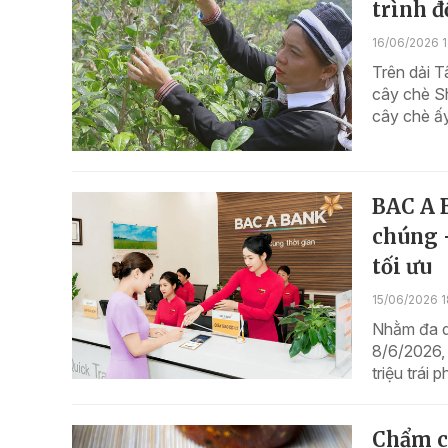
trình đ
16/06/2026 1
Trên dải T
cây chè Sh
cây chè ấy
BAC A B
chúng -
tối ưu
15/06/2026 1
Nhằm đa dạ
8/6/2026,
triệu trái 
Chẩm c