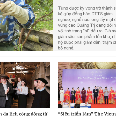
Từng được kỳ vọng trở thành s
kế giúp đồng bào DTTS giảm
nghèo, nghề nuôi ong lấy mật 
vùng cao Quảng Trị đang đối 
với tình trạng “bí” đầu ra. Giá m
giảm sâu, sản phẩm tồn kho, n
hộ buộc phải giảm đàn, thậm c
bỏ nghề.
n du lịch cộng đồng từ
“Siêu triển lãm” The Vie