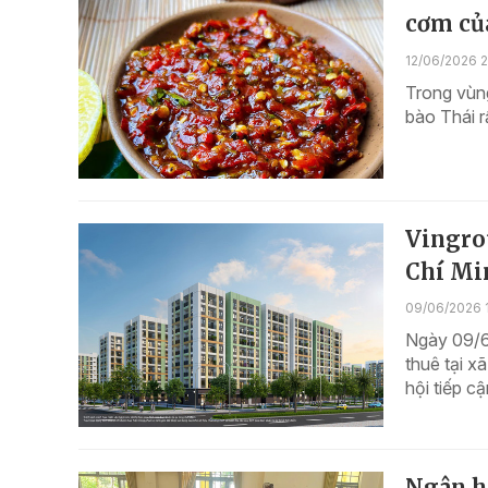
cơm củ
12/06/2026 
Trong vùn
bào Thái r
Vingrou
Chí Mi
09/06/2026 1
Ngày 09/6
thuê tại 
hội tiếp c
Ngân h