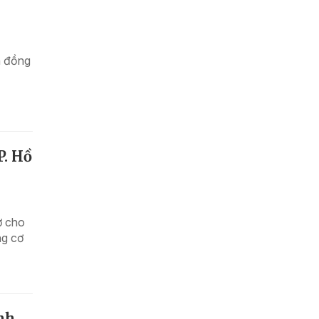
a đồng
P. Hồ
ở cho
ng cơ
nh