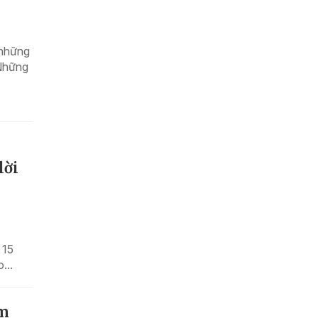
 những
 Những
lời
 15
...
âm