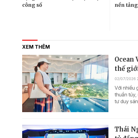
công số
nền tảng
XEM THÊM
Ocean 
thế giớ
02/07/2026 
Với nhiều 
thuần túy,
tư duy sán
Thái Ng