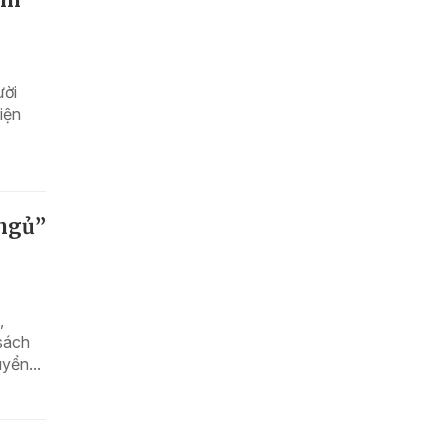
ười
iện
 ngủ”
,
sách
yển...