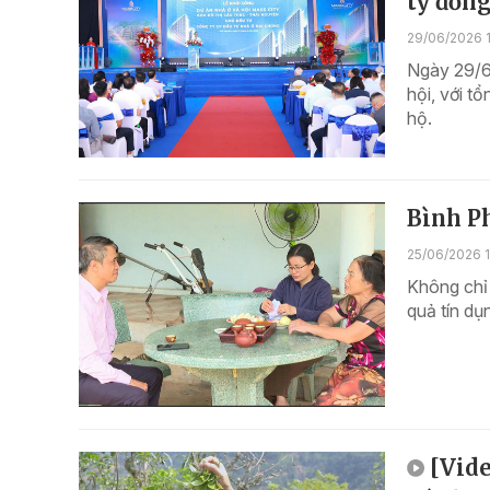
tỷ đồn
29/06/2026 1
Ngày 29/6,
hội, với t
hộ.
Bình Ph
25/06/2026 
Không chỉ
quả tín dụ
[Vide