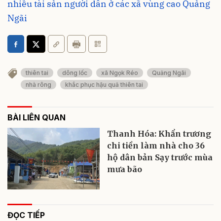
nhiều tài sản người dân ở các xã vùng cao Quảng
Ngãi
thiên tai
dông lốc
xã Ngọk Réo
Quảng Ngãi
nhà rông
khắc phục hậu quả thiên tai
BÀI LIÊN QUAN
Thanh Hóa: Khẩn trương
chi tiền làm nhà cho 36
hộ dân bản Sạy trước mùa
mưa bão
ĐỌC TIẾP