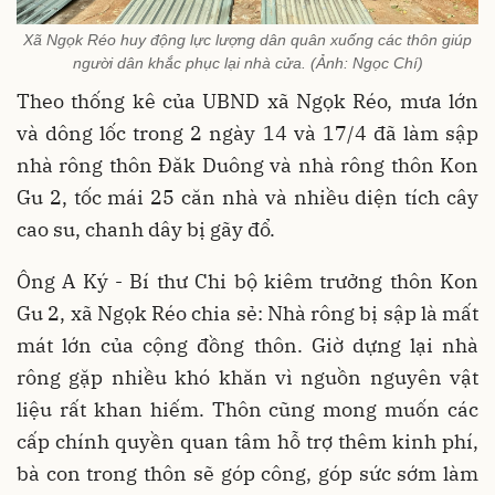
Xã Ngọk Réo huy động lực lượng dân quân xuống các thôn giúp
người dân khắc phục lại nhà cửa. (Ảnh: Ngọc Chí)
Theo thống kê của UBND xã Ngọk Réo, mưa lớn
và dông lốc trong 2 ngày 14 và 17/4 đã làm sập
nhà rông thôn Đăk Duông và nhà rông thôn Kon
Gu 2, tốc mái 25 căn nhà và nhiều diện tích cây
cao su, chanh dây bị gãy đổ.
Ông A Ký - Bí thư Chi bộ kiêm trưởng thôn Kon
Gu 2, xã Ngọk Réo chia sẻ: Nhà rông bị sập là mất
mát lớn của cộng đồng thôn. Giờ dựng lại nhà
rông gặp nhiều khó khăn vì nguồn nguyên vật
liệu rất khan hiếm. Thôn cũng mong muốn các
cấp chính quyền quan tâm hỗ trợ thêm kinh phí,
bà con trong thôn sẽ góp công, góp sức sớm làm