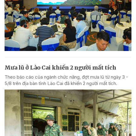
Mưa lũ ở Lào Cai khiến 2 người mất tích
Theo báo cáo của ngành chức năng, đợt mưa lũ từ ngày 3 -
5/8 trên địa bàn tỉnh Lào Cai đã khiến 2 người mất tích.