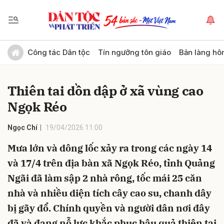
Gửi bình luận
Công tác Dân tộc
Tín ngưỡng tôn giáo
Bản làng hô
Thiên tai dồn dập ở xã vùng cao
Ngọk Réo
Ngọc Chí
19/04/2026 11:00
Mưa lớn và dông lốc xảy ra trong các ngày 14
Hủy
Gửi
và 17/4 trên địa bàn xã Ngọk Réo, tỉnh Quảng
Ngãi đã làm sập 2 nhà rông, tốc mái 25 căn
nhà và nhiều diện tích cây cao su, chanh dây
bị gãy đổ. Chính quyền và người dân nơi đây
đã và đang nỗ lực khắc phục hậu quả thiên tai