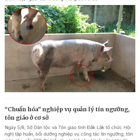
“Chuẩn hóa” nghiệp vụ quản lý tín ngưỡng,
tôn giáo ở cơ sở
Ngày 5/8, Sở Dân tộc và Tôn giáo tỉnh Đắk Lắk tổ chức Hội
nghị tập huấn, bồi dưỡng nghiệp vụ công tác tín ngưỡng, tôn