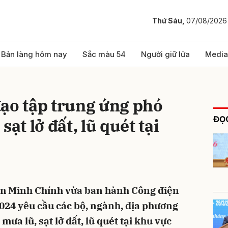
Thứ Sáu,
07/08/2026
bình luận
Bản làng hôm nay
Sắc màu 54
Người giữ lửa
Media
ạo tập trung ứng phó
ĐỌC
sạt lở đất, lũ quét tại
Hủy
G
m Minh Chính vừa ban hành Công điện
024 yêu cầu các bộ, ngành, địa phương
ưa lũ, sạt lở đất, lũ quét tại khu vực