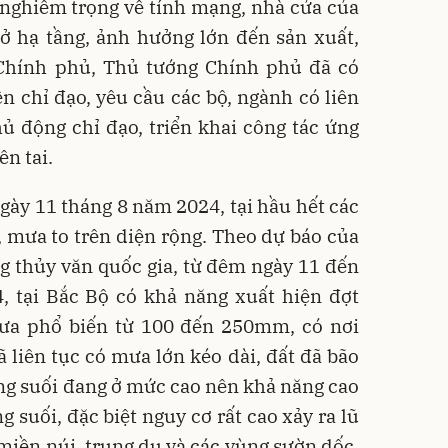
ại nghiêm trọng về tính mạng, nhà cửa của
sở hạ tầng, ảnh hưởng lớn đến sản xuất,
Chính phủ, Thủ tướng Chính phủ đã có
n chỉ đạo, yêu cầu các bộ, ngành có liên
ủ động chỉ đạo, triển khai công tác ứng
n tai.
ày 11 tháng 8 năm 2024, tại hầu hết các
 mưa to trên diện rộng. Theo dự báo của
g thủy văn quốc gia, từ đêm ngày 11 đến
, tại Bắc Bộ có khả năng xuất hiện đợt
ưa phổ biến từ 100 đến 250mm, có nơi
liên tục có mưa lớn kéo dài, đất đã bão
ng suối đang ở mức cao nên khả năng cao
g suối, đặc biệt nguy cơ rất cao xảy ra lũ
c miền núi, trung du và các vùng sườn dốc,