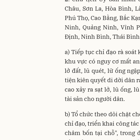
Châu, Sơn La, Hòa Bình, L
Phú Thọ, Cao Bằng, Bắc Kạn
Ninh, Quảng Ninh, Vĩnh 
Định, Ninh Bình, Thái Bìn
a) Tiếp tục chỉ đạo rà soát
khu vực có nguy cơ mất an 
lở đất, lũ quét, lữ ống ng
tiện kiên quyết di dời dân 
cao xảy ra sạt lở, lũ ống,
tài sản cho người dân.
b) Tổ chức theo dõi chặt chẽ
chỉ đạo, triển khai công tá
châm bốn tại chỗ", trong đ