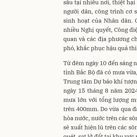
sâu tại nhiều nơi, thiệt h
người dân, công trình cơ 
sinh hoạt của Nhân dân. 
nhiều Nghị quyết, Công điệ
quan và các địa phương ch
phó, khắc phục hậu quả thiê
Từ đêm ngày 10 đến sáng ng
tỉnh Bắc Bộ đã có mưa vừa,
Trung tâm Dự báo khí tượn
ngày 15 tháng 8 năm 2024
mưa lớn với tổng lượng m
trên 400mm. Do vừa qua đã 
hòa nước, nước trên các sô
sẽ xuất hiện lũ trên các sôn
quét, sạt lở đất tại khu vự