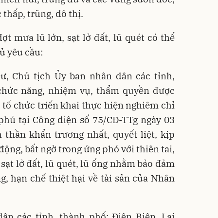
 thấp, trũng, đô thị.
t mưa lũ lớn, sạt lở đất, lũ quét có thể
ủ yêu cầu:
hư, Chủ tịch Ủy ban nhân dân các tỉnh,
chức năng, nhiệm vụ, thẩm quyền được
, tổ chức triển khai thực hiện nghiêm chỉ
phủ tại Công điện số 75/CĐ-TTg ngày 03
 thần khẩn trương nhất, quyết liệt, kịp
động, bất ngờ trong ứng phó với thiên tai,
 sạt lở đất, lũ quét, lũ ống nhằm bảo đảm
g, hạn chế thiệt hại về tài sản của Nhân
ân các tỉnh, thành phố: Điện Biên, Lai