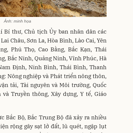
Ảnh: minh họa
í Bí thư, Chủ tịch Ủy ban nhân dân các
 Lai Châu, Sơn La, Hòa Bình, Lào Cai, Yên
ng, Phú Thọ, Cao Bằng, Bắc Kạn, Thái
ng, Bắc Ninh, Quảng Ninh, Vĩnh Phúc, Hà
Nam Định, Ninh Bình, Thái Bình, Thanh
g: Nông nghiệp và Phát triển nông thôn,
ận tải, Tài nguyên và Môi trường, Quốc
 và Truyền thông, Xây dựng, Y tế, Giáo
ực Bắc Bộ, Bắc Trung Bộ đã xảy ra nhiều
ện rộng gây sạt lở đất, lũ quét, ngập lụt