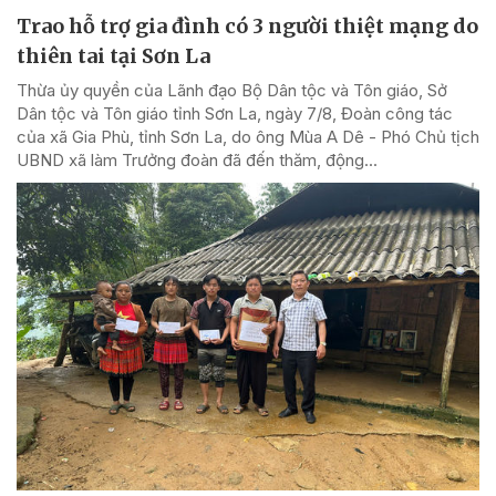
Trao hỗ trợ gia đình có 3 người thiệt mạng do
thiên tai tại Sơn La
Thừa ủy quyền của Lãnh đạo Bộ Dân tộc và Tôn giáo, Sở
Dân tộc và Tôn giáo tỉnh Sơn La, ngày 7/8, Đoàn công tác
của xã Gia Phù, tỉnh Sơn La, do ông Mùa A Dê - Phó Chủ tịch
UBND xã làm Trưởng đoàn đã đến thăm, động...