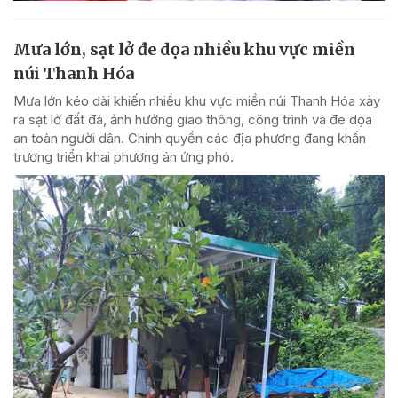
Mưa lớn, sạt lở đe dọa nhiều khu vực miền
núi Thanh Hóa
Mưa lớn kéo dài khiến nhiều khu vực miền núi Thanh Hóa xảy
ra sạt lở đất đá, ảnh hưởng giao thông, công trình và đe dọa
an toàn người dân. Chính quyền các địa phương đang khẩn
trương triển khai phương án ứng phó.