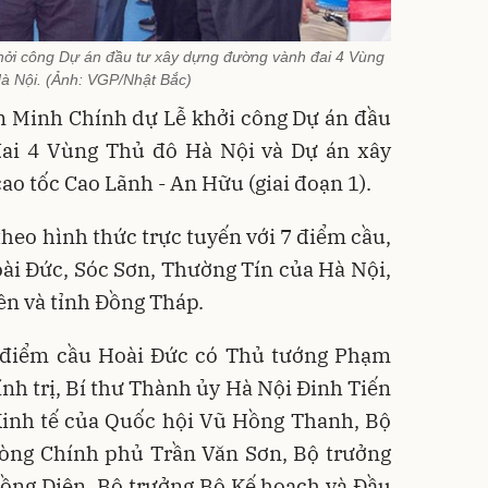
hởi công Dự án đầu tư xây dựng đường vành đai 4 Vùng
à Nội. (Ảnh: VGP/Nhật Bắc)
m Minh Chính dự Lễ khởi công Dự án đầu
ai 4 Vùng Thủ đô Hà Nội và Dự án xây
ao tốc Cao Lãnh - An Hữu (giai đoạn 1).
theo hình thức trực tuyến với 7 điểm cầu,
ài Đức, Sóc Sơn, Thường Tín của Hà Nội,
ên và tỉnh Đồng Tháp.
 điểm cầu Hoài Đức có Thủ tướng Phạm
nh trị, Bí thư Thành ủy Hà Nội Đinh Tiến
inh tế của Quốc hội Vũ Hồng Thanh, Bộ
òng Chính phủ Trần Văn Sơn, Bộ trưởng
ng Diên, Bộ trưởng Bộ Kế hoạch và Đầu