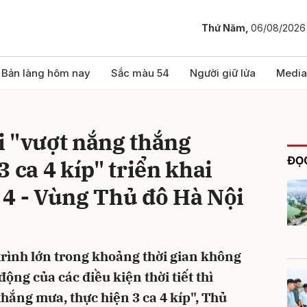
Thứ Năm,
06/08/2026
bình luận
Bản làng hôm nay
Sắc màu 54
Người giữ lửa
Media
i "vượt nắng thắng
ĐỌC
 ca 4 kíp" triển khai
 4 - Vùng Thủ đô Hà Nội
Hủy
G
trình lớn trong khoảng thời gian không
ộng của các điều kiện thời tiết thì
hắng mưa, thực hiện 3 ca 4 kíp", Thủ