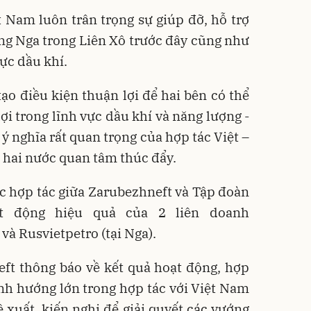
 Nam luôn trân trọng sự giúp đỡ, hỗ trợ
ang Nga trong Liên Xô trước đây cũng như
vực dầu khí.
o điều kiện thuận lợi để hai bên có thể
lợi trong lĩnh vực dầu khí và năng lượng -
 ý nghĩa rất quan trọng của hợp tác Việt –
 hai nước quan tâm thúc đẩy.
c hợp tác giữa Zarubezhneft và Tập đoàn
t động hiệu quả của 2 liên doanh
 và Rusvietpetro (tại Nga).
ft thông báo về kết quả hoạt động, hợp
ịnh hướng lớn trong hợp tác với Việt Nam
ề xuất, kiến nghị để giải quyết các vướng