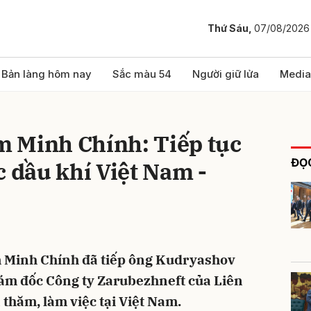
Thứ Sáu,
07/08/2026
bình luận
Bản làng hôm nay
Sắc màu 54
Người giữ lửa
Media
 Minh Chính: Tiếp tục
ĐỌC
c dầu khí Việt Nam -
Hủy
G
 Minh Chính đã tiếp ông Kudryashov
iám đốc Công ty Zarubezhneft của Liên
thăm, làm việc tại Việt Nam.