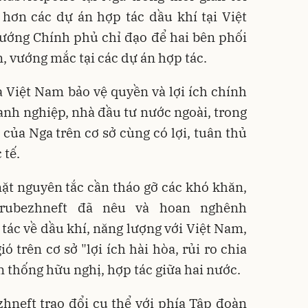
hơn các dự án hợp tác dầu khí tại Việt
ướng Chính phủ chỉ đạo để hai bên phối
, vướng mắc tại các dự án hợp tác.
 Việt Nam bảo vệ quyền và lợi ích chính
nh nghiệp, nhà đầu tư nước ngoài, trong
 của Nga trên cơ sở cùng có lợi, tuân thủ
 tế.
ặt nguyên tắc cần tháo gỡ các khó khăn,
rubezhneft đã nêu và hoan nghênh
ác về dầu khí, năng lượng với Việt Nam,
ó trên cơ sở "lợi ích hài hòa, rủi ro chia
ền thống hữu nghị, hợp tác giữa hai nước.
hneft trao đổi cụ thể với phía Tập đoàn