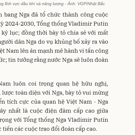
rong lĩnh vực dầu khí và năng lượng - Ảnh: VGP/Nhật Bắc
 bang Nga đã tổ chức thành công cuộc
ỳ 2024-2030, Tổng thống Vladimir Putin
 kỷ lục; đồng thời bày tỏ chia sẻ với mất
người dân Nga do vụ khủng bố xảy ra vào
iệt Nam lên án mạnh mẽ hành vi tấn công
c; tin tưởng rằng nước Nga sẽ luôn đoàn
Nam luôn coi trọng quan hệ hữu nghị,
n lược toàn diện với Nga, bày tỏ vui mừng
ển tích cực của quan hệ Việt Nam - Nga
 đây nhất là cuộc điện đàm cấp cao giữa
rọng với Tổng thống Nga Vladimir Putin
c tiến các cuộc trao đổi đoàn cấp cao.