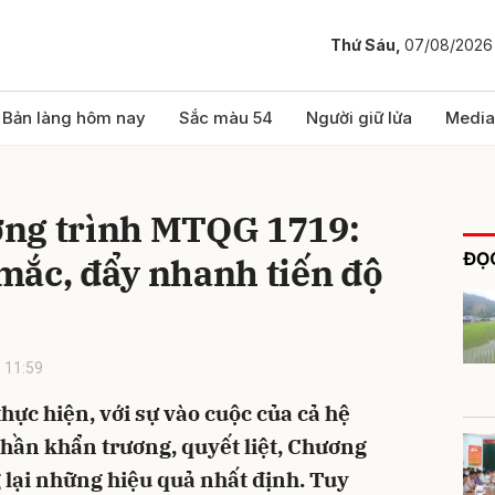
Thứ Sáu,
07/08/2026
bình luận
Bản làng hôm nay
Sắc màu 54
Người giữ lửa
Media
ng trình MTQG 1719:
ĐỌC
mắc, đẩy nhanh tiến độ
 11:59
Hủy
G
hực hiện, với sự vào cuộc của cả hệ
thần khẩn trương, quyết liệt, Chương
lại những hiệu quả nhất định. Tuy