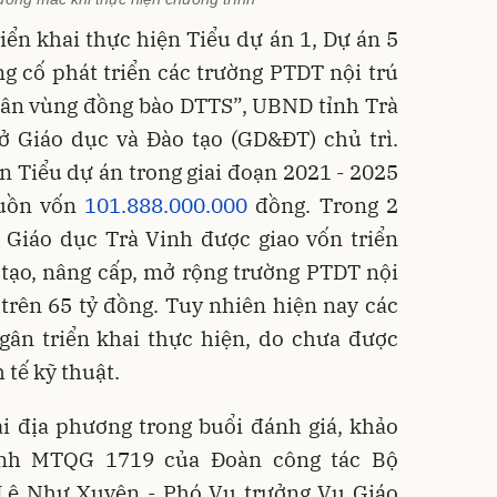
riển khai thực hiện Tiểu dự án 1, Dự án 5
g cố phát triển các trường PTDT nội trú
dân vùng đồng bào DTTS”, UBND tỉnh Trà
ở Giáo dục và Đào tạo (GD&ĐT) chủ trì.
n Tiểu dự án trong giai đoạn 2021 - 2025
guồn vốn
101.888.000.000
đồng. Trong 2
 Giáo dục Trà Vinh được giao vốn triển
 tạo, nâng cấp, mở rộng trường PTDT nội
 trên 65 tỷ đồng. Tuy nhiên hiện nay các
ngân triển khai thực hiện, do chưa được
 tế kỹ thuật.
ại địa phương trong buổi đánh giá, khảo
rình MTQG 1719 của Đoàn công tác Bộ
Lê Như Xuyên - Phó Vụ trưởng Vụ Giáo