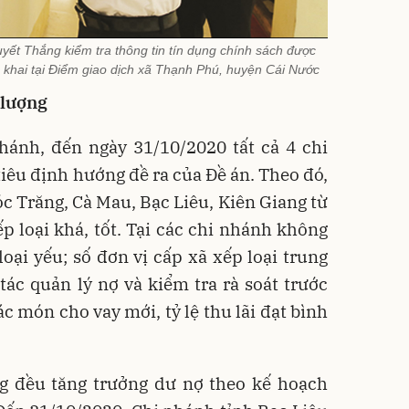
 Thắng kiểm tra thông tin tín dụng chính sách được
khai tại Điểm giao dịch xã Thạnh Phú, huyện Cái Nước
 lượng
hánh, đến ngày 31/10/2020 tất cả 4 chi
tiêu định hướng đề ra của Đề án. Theo đó,
 Trăng, Cà Mau, Bạc Liêu, Kiên Giang từ
ếp loại khá, tốt. Tại các chi nhánh không
oại yếu; số đơn vị cấp xã xếp loại trung
ác quản lý nợ và kiểm tra rà soát trước
ác món cho vay mới, tỷ lệ thu lãi đạt bình
g đều tăng trưởng dư nợ theo kế hoạch