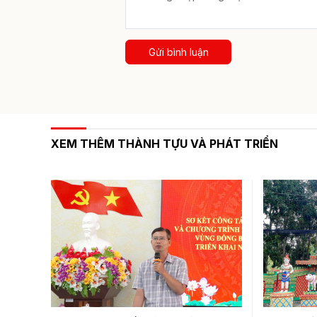
Gửi bình luận
XEM THÊM THÀNH TỰU VÀ PHÁT TRIỂN