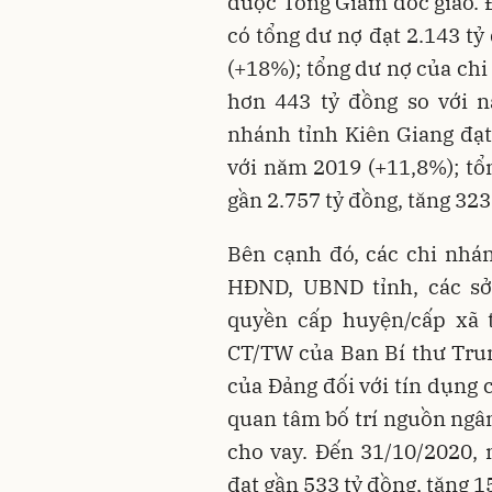
được Tổng Giám đốc giao. 
có tổng dư nợ đạt 2.143 tỷ
(+18%); tổng dư nợ của chi
hơn 443 tỷ đồng so với n
nhánh tỉnh Kiên Giang đạt
với năm 2019 (+11,8%); tổ
gần 2.757 tỷ đồng, tăng 323
Bên cạnh đó, các chi nhá
HĐND, UBND tỉnh, các sở,
quyền cấp huyện/cấp xã t
CT/TW của Ban Bí thư Tru
của Đảng đối với tín dụng 
quan tâm bố trí nguồn ngâ
cho vay. Đến 31/10/2020, 
đạt gần 533 tỷ đồng, tăng 1