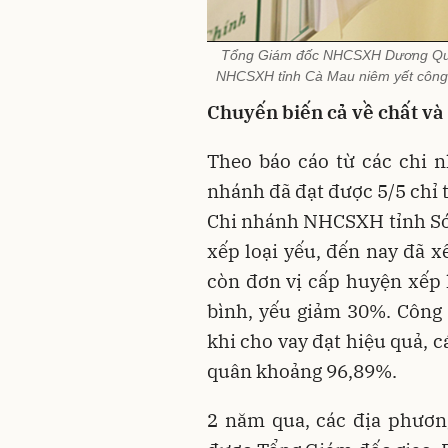
Tổng Giám đốc NHCSXH Dương Quyết
NHCSXH tỉnh Cà Mau niêm yết công 
Chuyến biến cả về chất và
Theo báo cáo từ các chi n
nhánh đã đạt được 5/5 chỉ 
Chi nhánh NHCSXH tỉnh Sóc
xếp loại yếu, đến nay đã x
còn đơn vị cấp huyện xếp l
bình, yếu giảm 30%. Công t
khi cho vay đạt hiệu quả, c
quân khoảng 96,89%.
2 năm qua, các địa phươn