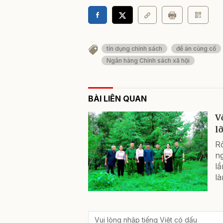
tín dụng chính sách
đề án củng cố
Ngân hàng Chính sách xã hội
BÀI LIÊN QUAN
V
l
Rờ
ng
lầ
là