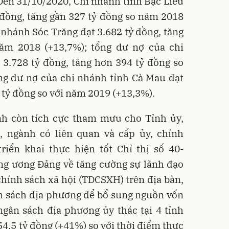
Đến 31/10/2020, Chi nhánh tỉnh Bạc Liêu
 đồng, tăng gần 327 tỷ đồng so năm 2018
 nhánh Sóc Trăng đạt 3.682 tỷ đồng, tăng
ăm 2018 (+13,7%); tổng dư nợ của chi
 3.728 tỷ đồng, tăng hơn 394 tỷ đồng so
ng dư nợ của chi nhánh tỉnh Cà Mau đạt
 tỷ đồng so với năm 2019 (+13,3%).
nh còn tích cực tham mưu cho Tỉnh ủy,
 ngành có liên quan và cấp ủy, chính
riển khai thực hiện tốt Chỉ thị số 40-
ng ương Đảng về tăng cường sự lãnh đạo
chính sách xã hội (TDCSXH) trên địa bàn,
n sách địa phương để bổ sung nguồn vốn
ngân sách địa phương ủy thác tại 4 tỉnh
54,5 tỷ đồng (+41%) so với thời điểm thực