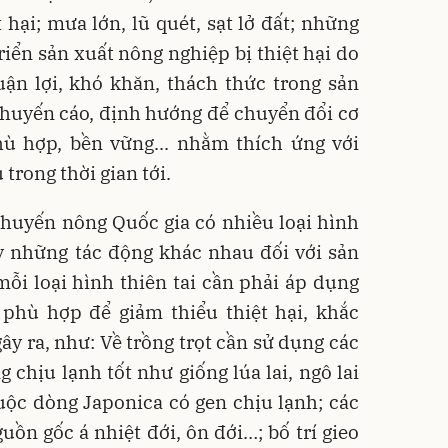
 hại; mưa lớn, lũ quét, sạt lở đất; những
riển sản xuất nông nghiệp bị thiệt hại do
uận lợi, khó khăn, thách thức trong sản
huyến cáo, định hướng để chuyển đổi cơ
hù hợp, bền vững... nhằm thích ứng với
 trong thời gian tới.
huyến nông Quốc gia có nhiều loại hình
ây những tác động khác nhau đối với sản
 mỗi loại hình thiên tai cần phải áp dụng
phù hợp để giảm thiểu thiệt hại, khắc
ây ra, như: Về trồng trọt cần sử dụng các
 chịu lạnh tốt như giống lúa lai, ngô lai
uộc dòng Japonica có gen chịu lạnh; các
uồn gốc á nhiệt đới, ôn đới…; bố trí gieo