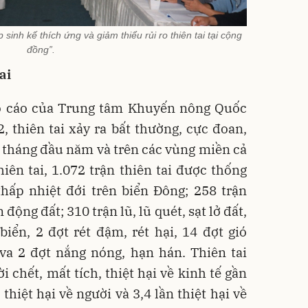
inh kế thích ứng và giảm thiểu rủi ro thiên tai tại cộng
đồng”.
ai
áo cáo của Trung tâm Khuyến nông Quốc
, thiên tai xảy ra bất thường, cực đoan,
g tháng đầu năm và trên các vùng miền cả
hiên tai, 1.072 trận thiên tai được thống
thấp nhiệt đới trên biển Đông; 258 trận
 động đất; 310 trận lũ, lũ quét, sạt lở đất,
biển, 2 đợt rét đậm, rét hại, 14 đợt gió
va 2 đợt nắng nóng, hạn hán. Thiên tai
 chết, mất tích, thiệt hại về kinh tế gần
thiệt hại về người và 3,4 lần thiệt hại về