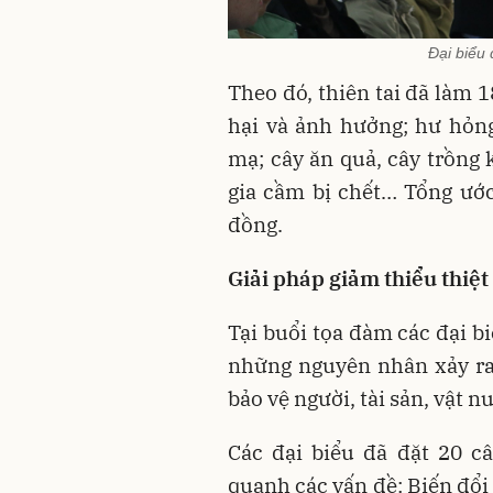
Đại biểu 
Theo đó, thiên tai đã làm 1
hại và ảnh hưởng; hư hỏng
mạ; cây ăn quả, cây trồng 
gia cầm bị chết… Tổng ước g
đồng.
Giải pháp giảm thiểu thiệt
Tại buổi tọa đàm các đại b
những nguyên nhân xảy ra 
bảo vệ người, tài sản, vật nuô
Các đại biểu đã đặt 20 c
quanh các vấn đề: Biến đổi 