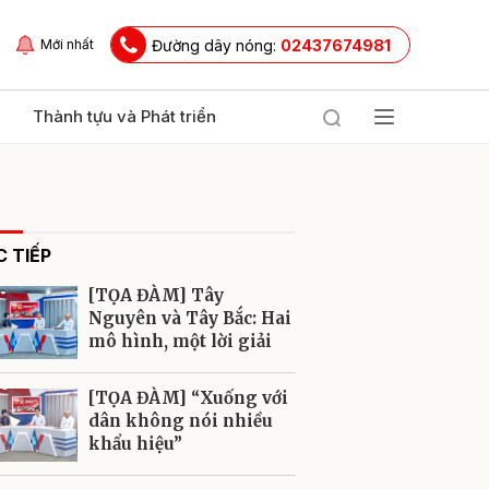
Đường dây nóng:
02437674981
Mới nhất
Thành tựu và Phát triển
 TIẾP
[TỌA ĐÀM] Tây
Nguyên và Tây Bắc: Hai
mô hình, một lời giải
ửi
[TỌA ĐÀM] “Xuống với
dân không nói nhiều
khẩu hiệu”