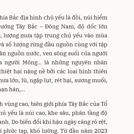
hía Bắc địa hình chủ yếu là đồi, núi hiểm
 hướng Tây Bắc – Đông Nam, độ dốc lớn
p, lượng mưa tập trung chủ yếu vào mùa
và số lượng rừng đầu nguồn cùng với tập
gần nguồn nước, ven sông suối của người
ủa người Mông… là những nguyên nhân
hiệt hại nặng nề bởi các loại hình thiên
 mưa lớn, lũ, ngập lụt, rét hại, sương muối,
hạn hán,...
nh vùng cao, biên giới phía Tây Bắc của Tổ
hủ yếu là núi cao, khe sâu, phân tầng độ
nh. Do biến đổi khí hậu ngày càng rõ rệt,
 tai phức tạp, khó lường. Từ đầu năm 2023