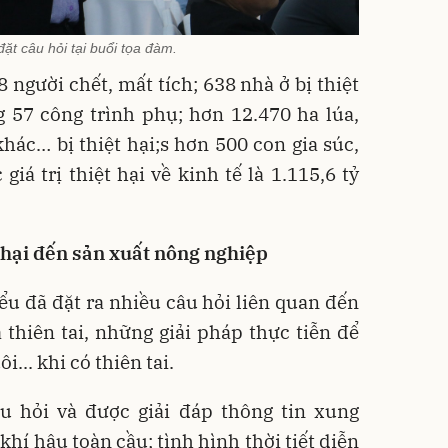
đặt câu hỏi tại buổi tọa đàm.
8 người chết, mất tích; 638 nhà ở bị thiệt
 57 công trình phụ; hơn 12.470 ha lúa,
khác… bị thiệt hại;s hơn 500 con gia súc,
iá trị thiệt hại về kinh tế là 1.115,6 tỷ
 hại đến sản xuất nông nghiệp
iểu đã đặt ra nhiều câu hỏi liên quan đến
thiên tai, những giải pháp thực tiễn để
i... khi có thiên tai.
âu hỏi và được giải đáp thông tin xung
khí hậu toàn cầu; tình hình thời tiết diễn