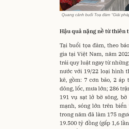
Quang cảnh buổi Toạ đàm “Giải pháp s
Hậu quả nặng nề từ thiên t
Tại buổi tọa đàm, theo b
gia tại Việt Nam, năm 2022
trái quy luật ngay từ nhữn
nước với 19/22 loại hình t
kê, gồm: 7 cơn bão, 2 áp 
dông, lốc, mưa lớn; 286 trận
191 vụ sạt lở bờ sông, bờ 
mạnh, sóng lớn trên biển 
trong năm đã làm 175 người
19.500 tỷ đồng (gấp 1,6 lần 