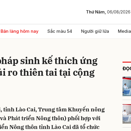
Thứ Năm,
06/08/2026
bình luận
Bản làng hôm nay
Sắc màu 54
Người giữ lửa
Media
háp sinh kế thích ứng
ĐỌC
i ro thiên tai tại cộng
Hủy
G
ai, tỉnh Lào Cai, Trung tâm Khuyến nông
và Phát triển Nông thôn) phối hợp với
iển Nông thôn tỉnh Lào Cai đã tổ chức