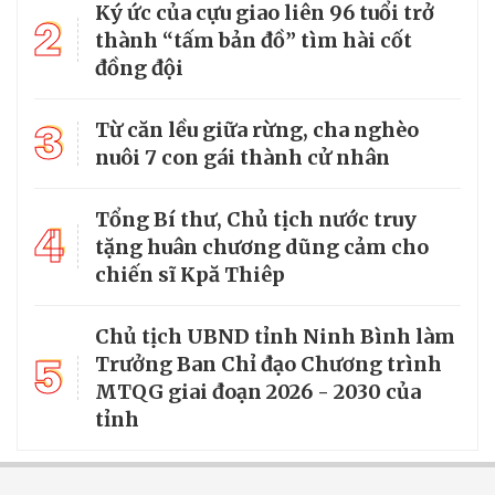
Ký ức của cựu giao liên 96 tuổi trở
2
thành “tấm bản đồ” tìm hài cốt
đồng đội
3
Từ căn lều giữa rừng, cha nghèo
nuôi 7 con gái thành cử nhân
Tổng Bí thư, Chủ tịch nước truy
4
tặng huân chương dũng cảm cho
chiến sĩ Kpă Thiêp
Chủ tịch UBND tỉnh Ninh Bình làm
5
Trưởng Ban Chỉ đạo Chương trình
MTQG giai đoạn 2026 - 2030 của
tỉnh