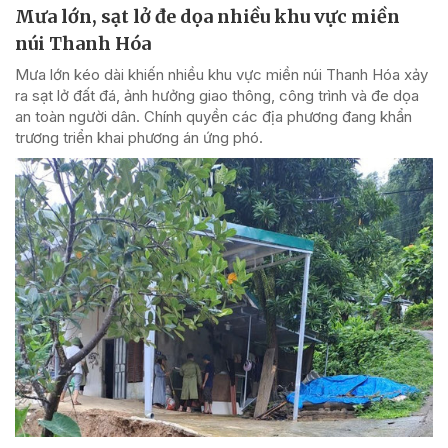
Mưa lớn, sạt lở đe dọa nhiều khu vực miền
núi Thanh Hóa
Mưa lớn kéo dài khiến nhiều khu vực miền núi Thanh Hóa xảy
ra sạt lở đất đá, ảnh hưởng giao thông, công trình và đe dọa
an toàn người dân. Chính quyền các địa phương đang khẩn
trương triển khai phương án ứng phó.