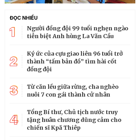
ĐỌC NHIỀU
1
Người đồng đội 99 tuổi nghẹn ngào
tiễn biệt Anh hùng La Văn Cầu
Ký ức của cựu giao liên 96 tuổi trở
2
thành “tấm bản đồ” tìm hài cốt
đồng đội
3
Từ căn lều giữa rừng, cha nghèo
nuôi 7 con gái thành cử nhân
Tổng Bí thư, Chủ tịch nước truy
4
tặng huân chương dũng cảm cho
chiến sĩ Kpă Thiêp