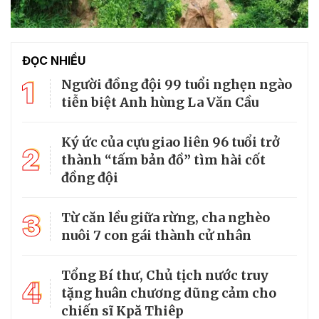
ĐỌC NHIỀU
1
Người đồng đội 99 tuổi nghẹn ngào
tiễn biệt Anh hùng La Văn Cầu
Ký ức của cựu giao liên 96 tuổi trở
2
thành “tấm bản đồ” tìm hài cốt
đồng đội
3
Từ căn lều giữa rừng, cha nghèo
nuôi 7 con gái thành cử nhân
Tổng Bí thư, Chủ tịch nước truy
4
tặng huân chương dũng cảm cho
chiến sĩ Kpă Thiêp