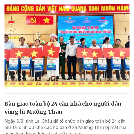
Bàn giao toàn bộ 24 căn nhà cho người dân
vùng lũ Mường Than
Ngày 6/8, tỉnh Lai Châu đã tổ chức bàn giao toàn bộ 24 căn
nhà tái định cư cho các hộ dân ở xã Mường Than bị mất nhà
hoàn toàn trong trận lũ lịch sử vừa qua.