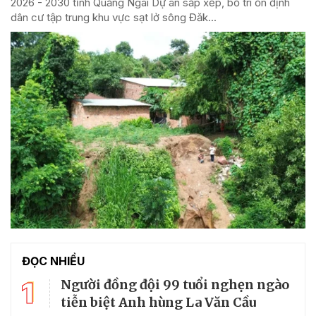
2026 - 2030 tỉnh Quảng Ngãi Dự án sắp xếp, bố trí ổn định
dân cư tập trung khu vực sạt lở sông Đăk...
ĐỌC NHIỀU
1
Người đồng đội 99 tuổi nghẹn ngào
tiễn biệt Anh hùng La Văn Cầu