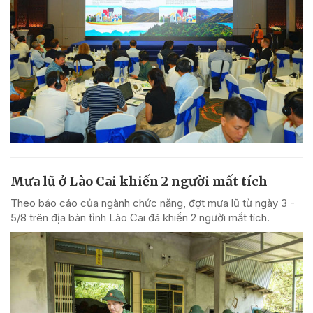
Mưa lũ ở Lào Cai khiến 2 người mất tích
Theo báo cáo của ngành chức năng, đợt mưa lũ từ ngày 3 -
5/8 trên địa bàn tỉnh Lào Cai đã khiến 2 người mất tích.