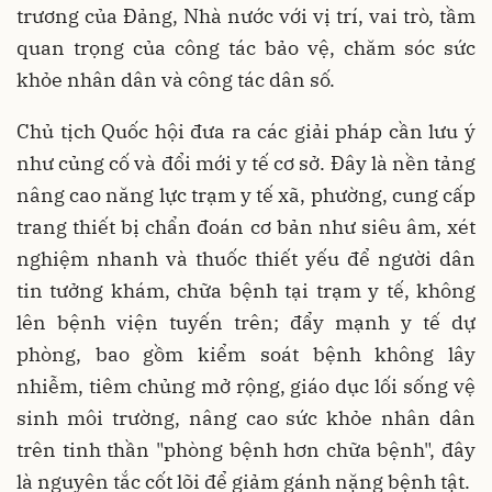
trương của Đảng, Nhà nước với vị trí, vai trò, tầm
quan trọng của công tác bảo vệ, chăm sóc sức
khỏe nhân dân và công tác dân số.
Chủ tịch Quốc hội đưa ra các giải pháp cần lưu ý
như củng cố và đổi mới y tế cơ sở. Đây là nền tảng
nâng cao năng lực trạm y tế xã, phường, cung cấp
trang thiết bị chẩn đoán cơ bản như siêu âm, xét
nghiệm nhanh và thuốc thiết yếu để người dân
tin tưởng khám, chữa bệnh tại trạm y tế, không
lên bệnh viện tuyến trên; đẩy mạnh y tế dự
phòng, bao gồm kiểm soát bệnh không lây
nhiễm, tiêm chủng mở rộng, giáo dục lối sống vệ
sinh môi trường, nâng cao sức khỏe nhân dân
trên tinh thần "phòng bệnh hơn chữa bệnh", đây
là nguyên tắc cốt lõi để giảm gánh nặng bệnh tật.