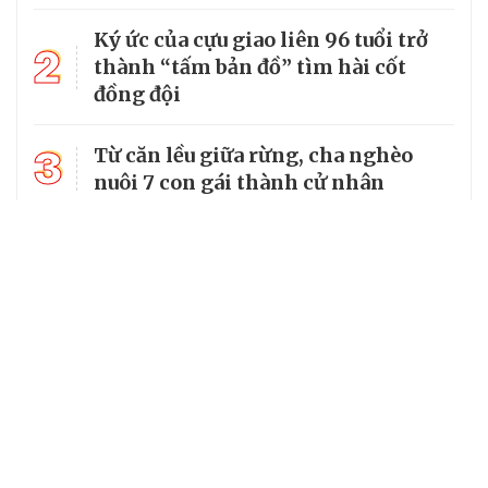
Ký ức của cựu giao liên 96 tuổi trở
2
thành “tấm bản đồ” tìm hài cốt
đồng đội
3
Từ căn lều giữa rừng, cha nghèo
nuôi 7 con gái thành cử nhân
Tổng Bí thư, Chủ tịch nước truy
4
tặng huân chương dũng cảm cho
chiến sĩ Kpă Thiêp
Chủ tịch UBND tỉnh Ninh Bình làm
5
Trưởng Ban Chỉ đạo Chương trình
MTQG giai đoạn 2026 - 2030 của
tỉnh