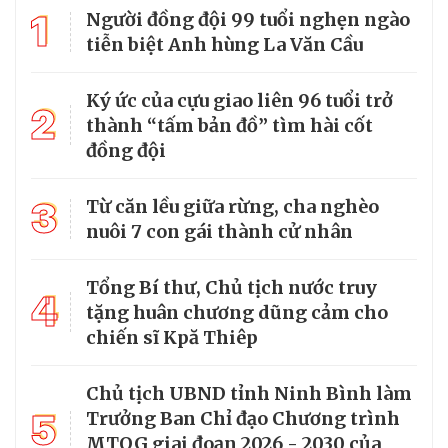
1
Người đồng đội 99 tuổi nghẹn ngào
tiễn biệt Anh hùng La Văn Cầu
Ký ức của cựu giao liên 96 tuổi trở
2
thành “tấm bản đồ” tìm hài cốt
đồng đội
3
Từ căn lều giữa rừng, cha nghèo
nuôi 7 con gái thành cử nhân
Tổng Bí thư, Chủ tịch nước truy
4
tặng huân chương dũng cảm cho
chiến sĩ Kpă Thiêp
Chủ tịch UBND tỉnh Ninh Bình làm
5
Trưởng Ban Chỉ đạo Chương trình
MTQG giai đoạn 2026 - 2030 của