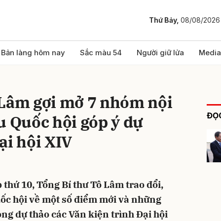
Thứ Bảy,
08/08/2026
bình luận
Bản làng hôm nay
Sắc màu 54
Người giữ lửa
Media
 Lâm gợi mở 7 nhóm nội
ĐỌC
u Quốc hội góp ý dự
ại hội XIV
Hủy
G
p thứ 10, Tổng Bí thư Tô Lâm trao đổi,
Quốc hội về một số điểm mới và những
ng dự thảo các Văn kiện trình Đại hội