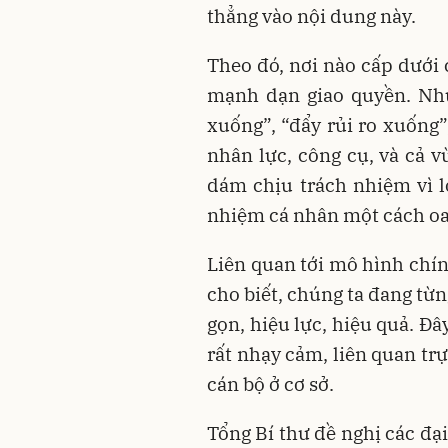
thẳng vào nội dung này.
Theo đó, nơi nào cấp dưới 
mạnh dạn giao quyền. Như
xuống”, “đẩy rủi ro xuống”
nhân lực, công cụ, và cả 
dám chịu trách nhiệm vì l
nhiệm cá nhân một cách o
Liên quan tới mô hình chín
cho biết, chúng ta đang từn
gọn, hiệu lực, hiệu quả. Đâ
rất nhạy cảm, liên quan tr
cán bộ ở cơ sở.
Tổng Bí thư đề nghị các đạ