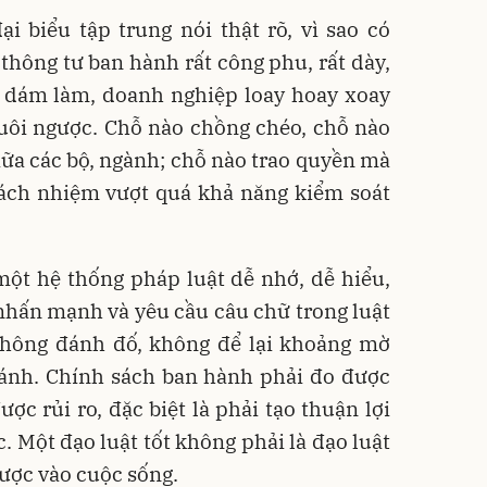
i biểu tập trung nói thật rõ, vì sao có
 thông tư ban hành rất công phu, rất dày,
 dám làm, doanh nghiệp loay hoay xoay
xuôi ngược. Chỗ nào chồng chéo, chỗ nào
ữa các bộ, ngành; chỗ nào trao quyền mà
rách nhiệm vượt quá khả năng kiểm soát
một hệ thống pháp luật dễ nhớ, dễ hiểu,
 nhấn mạnh và yêu cầu câu chữ trong luật
 không đánh đố, không để lại khoảng mờ
ránh. Chính sách ban hành phải đo được
ợc rủi ro, đặc biệt là phải tạo thuận lợi
. Một đạo luật tốt không phải là đạo luật
 được vào cuộc sống.