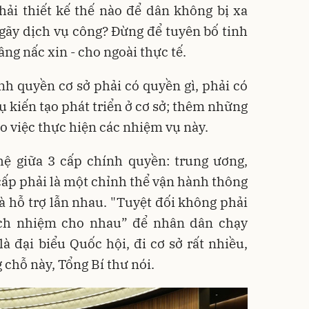
ải thiết kế thế nào để dân không bị xa
gãy dịch vụ công? Đừng để tuyên bố tinh
ng nấc xin - cho ngoài thực tế.
nh quyền cơ sở phải có quyền gì, phải có
 kiến tạo phát triển ở cơ sở; thêm những
o việc thực hiện các nhiệm vụ này.
hệ giữa 3 cấp chính quyền: trung ương,
 cấp phải là một chỉnh thể vận hành thông
và hỗ trợ lẫn nhau. "Tuyệt đối không phải
ách nhiệm cho nhau” để nhân dân chạy
à đại biểu Quốc hội, đi cơ sở rất nhiều,
 chỗ này, Tổng Bí thư nói.