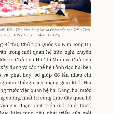
ND Triều Tiên Kim Jong Un và Đoàn cấp cao Triều Tiên
với Tổng Bí thư Tô Lâm. (Ảnh: TTXVN)
g Bí thư, Chủ tịch Quốc vụ Kim Jong Un
trân trọng mối quan hệ hữu nghị truyền
ước do Chủ tịch Hồ Chí Minh và Chủ tịch
xây dựng và các thế hệ Lãnh đạo hai bên
a và phát huy; sự giúp đỡ lẫn nhau chí
ững năm tháng cách mạng gian khổ. Hai
ng trước việc quan hệ hai Đảng, hai nước
ăng cường, nhất trí cùng thúc đẩy quan hệ
ào giai đoạn phát triển mới thiết thực,
hực hiện mục tiêu phát triển của mỗi