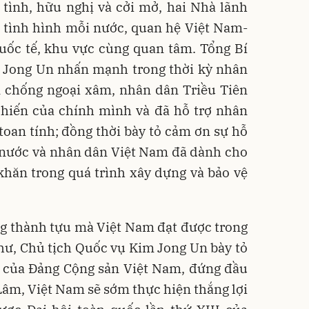
tình, hữu nghị và cởi mở, hai Nhà lãnh
ề tình hình mỗi nước, quan hệ Việt Nam-
quốc tế, khu vực cùng quan tâm. Tổng Bí
m Jong Un nhấn mạnh trong thời kỳ nhân
 chống ngoại xâm, nhân dân Triều Tiên
chiến của chính mình và đã hỗ trợ nhân
oan tính; đồng thời bày tỏ cảm ơn sự hỗ
 nước và nhân dân Việt Nam đã dành cho
khăn trong quá trình xây dựng và bảo vệ
g thành tựu mà Việt Nam đạt được trong
hư, Chủ tịch Quốc vụ Kim Jong Un bày tỏ
o của Đảng Cộng sản Việt Nam, đứng đầu
 Lâm, Việt Nam sẽ sớm thực hiện thắng lợi