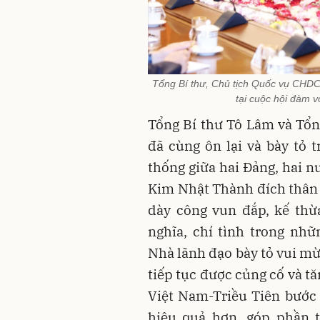
Tổng Bí thư, Chủ tịch Quốc vụ CHDC
tại cuộc hội đàm 
Tổng Bí thư Tô Lâm và Tổn
đã cùng ôn lại và bày tỏ 
thống giữa hai Đảng, hai n
Kim Nhật Thành đích thân 
dày công vun đắp, kế thừ
nghĩa, chí tình trong nh
Nhà lãnh đạo bày tỏ vui mừ
tiếp tục được củng cố và t
Việt Nam-Triều Tiên bước v
hiệu quả hơn, góp phần t