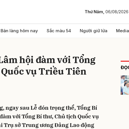
Thứ Năm,
06/08/2026
bình luận
Bản làng hôm nay
Sắc màu 54
Người giữ lửa
Media
 Lâm hội đàm với Tổng
ĐỌC
h Quốc vụ Triều Tiên
Hủy
G
g, ngay sau Lễ đón trọng thể, Tổng Bí
 đàm với Tổng Bí thư, Chủ tịch Quốc vụ
ại Trụ sở Trung ương Đảng Lao động